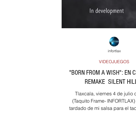
DEPORTES
EDUCACIÓN
SALUD
SEGURIDAD
JURÍ
infortlax
VIDEOJUEGOS
"BORN FROM A WISH": EN 
REMAKE SILENT HIL
Tlaxcala, viernes 4 de julio
(Taquito Frame- INFORTLAX) 
tardado de mi salsa para el tac
traigo una noticia...