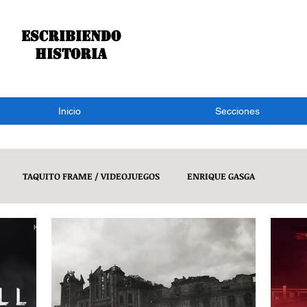
Escribiendo
historia
Inicio
Secciones
TAQUITO FRAME / VIDEOJUEGOS
ENRIQUE GASGA
S NOTÍCIAS
CONGRESO DE TLAXCALA
NACIONAL
POLÍT
S DE UN BURRO
VIDEOJUEGOS
VIDEOS
PRINCIPAL