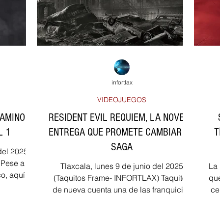
TANIA HUMARAN
TRÁNSITO Y ACCIDENTES
DESTACADAS
DICO
LILIANA BECERRIL ROJAS
infortlax
VIDEOJUEGOS
CAMINO EL
RESIDENT EVIL REQUIEM, LA NOVENA
L 1
ENTREGA QUE PROMETE CAMBIAR LA
T
SAGA
 del 2025
Pese a lo
Tlaxcala, lunes 9 de junio del 2025
La 
o, aquí les
(Taquitos Frame- INFORTLAX) Taquitos
que
de nueva cuenta una de las franquicias
centavos Tl
que maltrata a sus fans,...