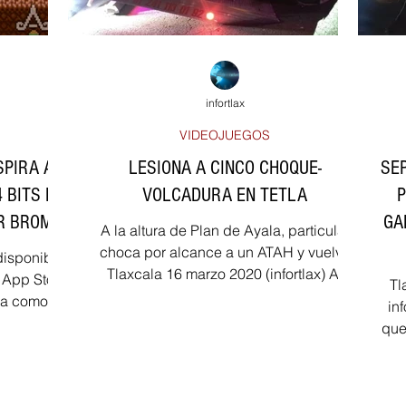
infortlax
VIDEOJUEGOS
SPIRA A
LESIONA A CINCO CHOQUE-
SE
 BITS DE
VOLCADURA EN TETLA
P
R BROMIO
GA
A la altura de Plan de Ayala, particular
choca por alcance a un ATAH y vuelva
disponible
Tlaxcala 16 marzo 2020 (infortlax) Al
 App Store
Tl
menos cinco personas...
ipa como
in
..
que