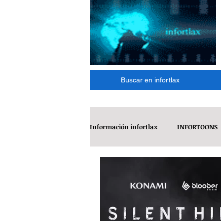
Buscar en infortlax
Información infortlax
INFORTOONS
ESPECTACULOS
CINE
MÁ
INTERNACIONAL
REFLEXIONE