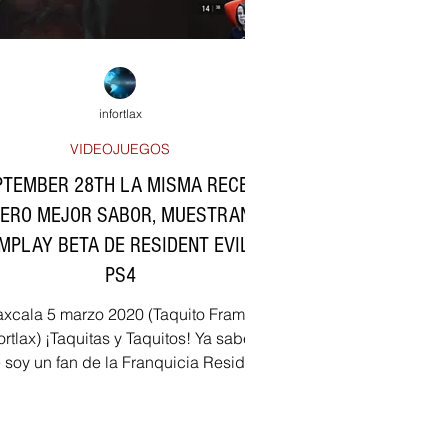
infortlax
VIDEOJUEGOS
PTEMBER 28TH LA MISMA RECETA
ERO MEJOR SABOR, MUESTRAN
MPLAY BETA DE RESIDENT EVIL 3
PS4
axcala 5 marzo 2020 (Taquito Frame-
fortlax) ¡Taquitas y Taquitos! Ya saben
 soy un fan de la Franquicia Resident
Evil y como la...