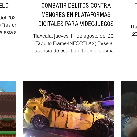
IELO
COMBATIR DELITOS CONTRA
MENORES EN PLATAFORMAS
del 2025
DIGITALES PARA VIDEOJUEGOS
 Tras una
Tl
a está su
20
Tlaxcala, jueves 11 de agosto del 2022
...
(Taquito Frame-INFORTLAX) Pese a la
ausencia de este taquito en la cocina, el
día de ayer, la...