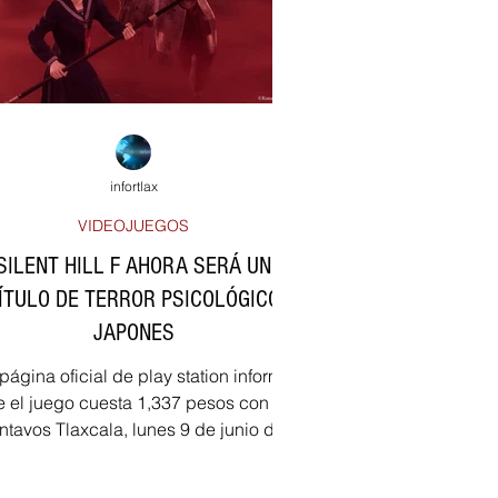
infortlax
VIDEOJUEGOS
SILENT HILL F AHORA SERÁ UN
ÍTULO DE TERROR PSICOLÓGICO
JAPONES
página oficial de play station informa
 el juego cuesta 1,337 pesos con 46
axcala, lunes 9 de junio del
2025 (Taquito...