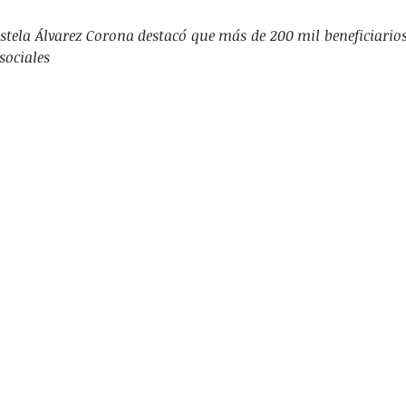
RTES
EDUCACIÓN
TANIA HUMARAN
stela Álvarez Corona destacó que más de 200 mil beneficiarios
sociales
TACADAS
SALUD
SEGURIDAD
JURÍDICO