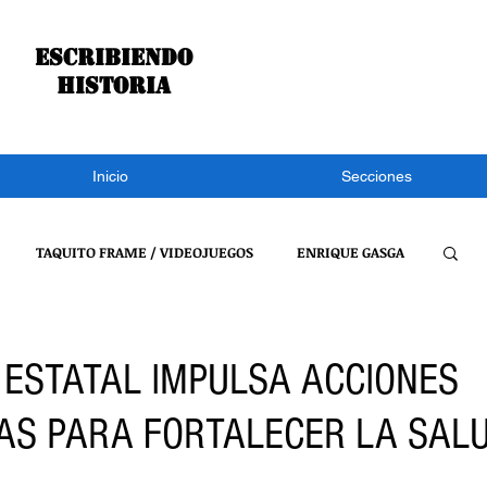
Escribiendo
historia
Inicio
Secciones
TAQUITO FRAME / VIDEOJUEGOS
ENRIQUE GASGA
S NOTÍCIAS
CONGRESO DE TLAXCALA
NACIONAL
 ESTATAL IMPULSA ACCIONES
AS PARA FORTALECER LA SAL
REFLEXIONES DE UN BURRO
VIDEOJUEGOS