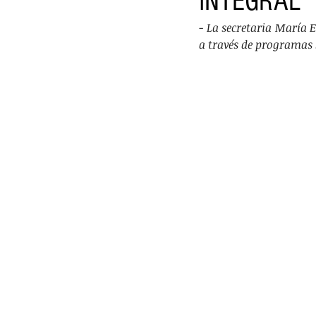
INTEGRAL
VIDEOS
PRINCIPAL
DEPO
- 
La secretaria María E
a través de programas 
TRÁNSITO Y ACCIDENTES
DES
LILIANA BECERRIL ROJAS