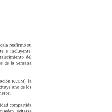
xcala reafirmó su 
 e incluyente, 
lecimiento del 
es de la Semana 
ación (CCOM), la 
ituye uno de los 
neros.
idad compartida 
pueden evitarse 