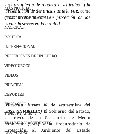
aseguramiento de madera y vehículos, y la 
MÁS NOTÍCIAS
presentación de denuncias ante la FGR, como 
parte de las labores de protección de las 
CONGRESO DE TLAXCALA
zonas boscosas en la entidad
NACIONAL
POLÍTICA
INTERNACIONAL
REFLEXIONES DE UN BURRO
VIDEOJUEGOS
VIDEOS
PRINCIPAL
DEPORTES
EDUCACIÓN
Tlaxcala, jueves 18 de septiembre del 
2025 (INFORTLAX)
 El Gobierno del Estado, 
TANIA HUMARAN
a través de la Secretaría de Medio 
TRÁNSITO Y ACCIDENTES
Ambiente (SMA) y la Procuraduría de 
Protección al Ambiente del Estado 
DESTACADAS