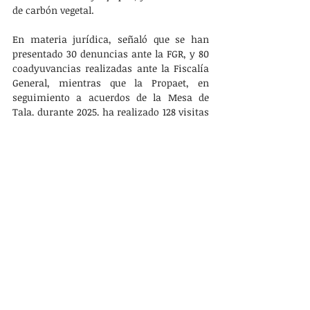
de carbón vegetal.
En materia jurídica, señaló que se han 
presentado 30 denuncias ante la FGR, y 80 
coadyuvancias realizadas ante la Fiscalía 
General, mientras que la Propaet, en 
seguimiento a acuerdos de la Mesa de 
Tala, durante 2025, ha realizado 128 visitas 
de investigación a madererías, lo que 
permitió identificar 46 establecimientos 
activos, 78 inactivos y cuatro no 
localizados. Además, se detectaron cuatro 
nuevos establecimientos que serán 
verificados próximamente.
Asimismo, con base en un listado de 70 
aserraderos registrados por la Secretaría 
de Medio Ambiente y Recursos Naturales 
(Semarnat), la Propaet realizó una 
depuración que permitió detectar que 54 
están operando, 13 están inactivos, dos no 