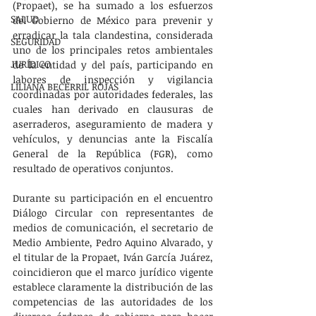
(Propaet), se ha sumado a los esfuerzos 
SALUD
del Gobierno de México para prevenir y 
erradicar la tala clandestina, considerada 
SEGURIDAD
uno de los principales retos ambientales 
JURÍDICO
de la entidad y del país, participando en 
labores de inspección y vigilancia 
LILIANA BECERRIL ROJAS
coordinadas por autoridades federales, las 
cuales han derivado en clausuras de 
aserraderos, aseguramiento de madera y 
vehículos, y denuncias ante la Fiscalía 
General de la República (FGR), como 
resultado de operativos conjuntos.
Durante su participación en el encuentro 
Diálogo Circular con representantes de 
medios de comunicación, el secretario de 
Medio Ambiente, Pedro Aquino Alvarado, y 
el titular de la Propaet, Iván García Juárez, 
coincidieron que el marco jurídico vigente 
establece claramente la distribución de las 
competencias de las autoridades de los 