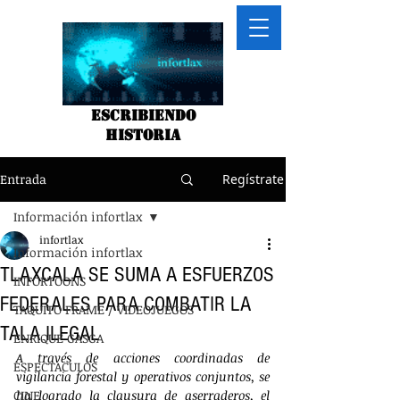
Escribiendo
historia
Entrada
Regístrate
Información infortlax
infortlax
Información infortlax
TLAXCALA SE SUMA A ESFUERZOS
INFORTOONS
FEDERALES PARA COMBATIR LA
TAQUITO FRAME / VIDEOJUEGOS
TALA ILEGAL
ENRIQUE GASGA
A través de acciones coordinadas de 
ESPECTACULOS
vigilancia forestal y operativos conjuntos, se 
CINE
ha logrado la clausura de aserraderos, el 