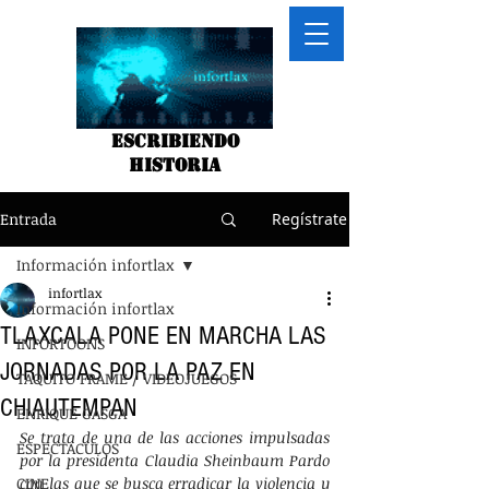
Escribiendo
historia
Entrada
Regístrate
Información infortlax
infortlax
Información infortlax
TLAXCALA PONE EN MARCHA LAS
INFORTOONS
JORNADAS POR LA PAZ EN
TAQUITO FRAME / VIDEOJUEGOS
CHIAUTEMPAN
ENRIQUE GASGA
Se trata de una de las acciones impulsadas 
ESPECTACULOS
por la presidenta Claudia Sheinbaum Pardo 
CINE
con las que se busca erradicar la violencia y 