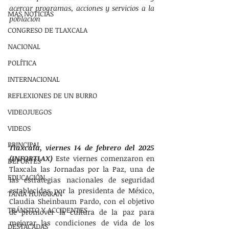
acercar programas, acciones y servicios a la 
MÁS NOTÍCIAS
población
CONGRESO DE TLAXCALA
NACIONAL
POLÍTICA
INTERNACIONAL
REFLEXIONES DE UN BURRO
VIDEOJUEGOS
VIDEOS
PRINCIPAL
Tlaxcala, viernes 14 de febrero del 2025 
(INFORTLAX) 
Este viernes comenzaron en 
DEPORTES
Tlaxcala las Jornadas por la Paz, una de 
EDUCACIÓN
las estrategias nacionales de seguridad 
establecidas por la presidenta de México, 
TANIA HUMARAN
Claudia Sheinbaum Pardo, con el objetivo 
TRÁNSITO Y ACCIDENTES
de promover la cultura de la paz para 
mejorar las condiciones de vida de los 
DESTACADAS