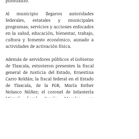
puntualizó.
Al municipio llegaron autoridades 
federales, estatales y municipales 
programas, servicios y acciones enfocados 
en la salud, educación, bienestar, trabajo, 
cultura y fomento económico, aunado a 
actividades de activación física. 
Además de servidores públicos el Gobierno 
de Tlaxcala, estuvieron presentes la fiscal 
general de Justicia del Estado, Ernestina 
Carro Roldán; la fiscal federal en el Estado 
de Tlaxcala, de la FGR, María Esther 
Nolasco Núñez; el coronel de Infantería 
Miguel Ángel García Morales, en 
representación del general de brigada 
diplomado del Estado Mayor Martín 
Jaramillo Barrientos, de la 23 zona militar, 
y Carlos Luna Vázquez, coordinador estatal 
de los programas Bienestar federal.