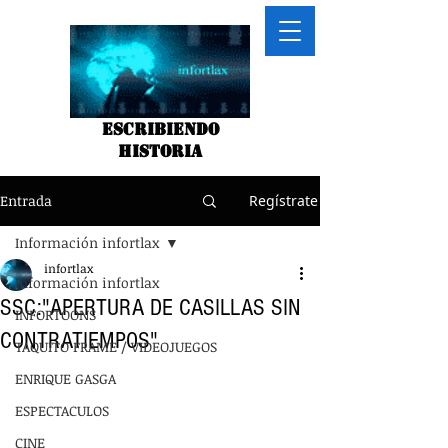
Escribiendo
historia
Entrada
Regístrate
Información infortlax
infortlax
Información infortlax
SSC:"APERTURA DE CASILLAS SIN
INFORTOONS
CONTRATIEMPOS"
TAQUITO FRAME / VIDEOJUEGOS
ENRIQUE GASGA
ESPECTACULOS
CINE