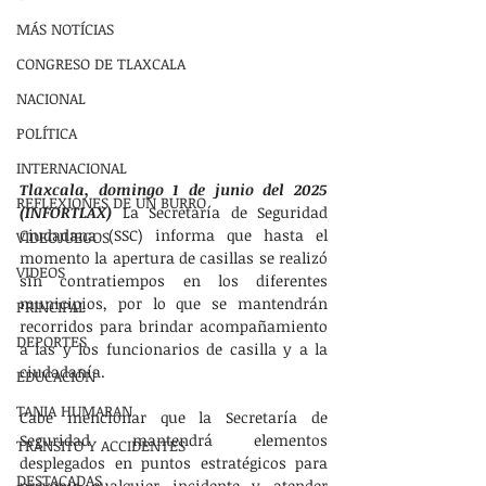
MÁS NOTÍCIAS
CONGRESO DE TLAXCALA
NACIONAL
POLÍTICA
INTERNACIONAL
Tlaxcala, domingo 1 de junio del 2025 
REFLEXIONES DE UN BURRO
(INFORTLAX)
 La Secretaría de Seguridad 
Ciudadana (SSC) informa que hasta el 
VIDEOJUEGOS
momento la apertura de casillas se realizó 
VIDEOS
sin contratiempos en los diferentes 
municipios, por lo que se mantendrán 
PRINCIPAL
recorridos para brindar acompañamiento 
DEPORTES
a las y los funcionarios de casilla y a la 
ciudadanía.
EDUCACIÓN
TANIA HUMARAN
Cabe mencionar que la Secretaría de 
Seguridad mantendrá elementos 
TRÁNSITO Y ACCIDENTES
desplegados en puntos estratégicos para 
DESTACADAS
prevenir cualquier incidente y atender 