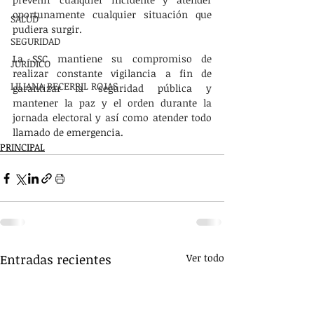
oportunamente cualquier situación que 
SALUD
pudiera surgir. 
SEGURIDAD
La SSC mantiene su compromiso de 
JURÍDICO
realizar constante vigilancia a fin de 
LILIANA BECERRIL ROJAS
garantizar la seguridad pública y 
mantener la paz y el orden durante la 
jornada electoral y así como atender todo 
llamado de emergencia.
PRINCIPAL
Entradas recientes
Ver todo