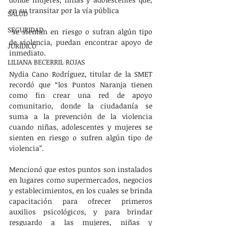
en su transitar por la vía pública
SALUD
SEGURIDAD
 se sientan en riesgo o sufran algún tipo 
de violencia, puedan encontrar apoyo de 
JURÍDICO
inmediato.
LILIANA BECERRIL ROJAS
Nydia Cano Rodríguez, titular de la SMET 
recordó que “los Puntos Naranja tienen 
como fin crear una red de apoyo 
comunitario, donde la ciudadanía se 
suma a la prevención de la violencia 
cuando niñas, adolescentes y mujeres se 
sienten en riesgo o sufren algún tipo de 
violencia”.
Mencionó que estos puntos son instalados 
en lugares como supermercados, negocios 
y establecimientos, en los cuales se brinda 
capacitación para ofrecer primeros 
auxilios psicológicos, y para brindar 
resguardo a las mujeres, niñas y 