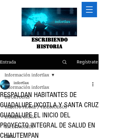
Escribiendo
historia
Entrada
Regístrate
Información infortlax
infortlax
Información infortlax
RESPALDAN HABITANTES DE
INFORTOONS
GUADALUPE IXCOTLA Y SANTA CRUZ
TAQUITO FRAME / VIDEOJUEGOS
GUADALUPE EL INICIO DEL
ENRIQUE GASGA
PROYECTO INTEGRAL DE SALUD EN
ESPECTACULOS
CHIAUTEMPAN
CINE