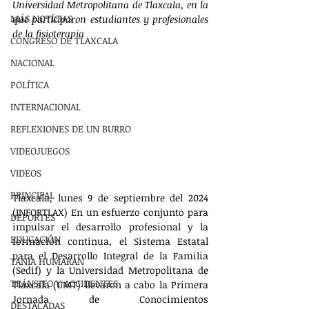
Universidad Metropolitana de Tlaxcala, en la 
MÁS NOTÍCIAS
que participaron estudiantes y profesionales 
de la fisioterapia
CONGRESO DE TLAXCALA
NACIONAL
POLÍTICA
INTERNACIONAL
REFLEXIONES DE UN BURRO
VIDEOJUEGOS
VIDEOS
PRINCIPAL
Tlaxcala, lunes 9 de septiembre del 2024 
(INFORTLAX) En un esfuerzo conjunto para 
DEPORTES
impulsar el desarrollo profesional y la 
EDUCACIÓN
formación continua, el Sistema Estatal 
para el Desarrollo Integral de la Familia 
TANIA HUMARAN
(Sedif) y la Universidad Metropolitana de 
TRÁNSITO Y ACCIDENTES
Tlaxcala (UMT) llevaron a cabo la Primera 
Jornada de Conocimientos 
DESTACADAS