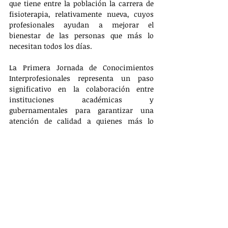
que tiene entre la población la carrera de 
fisioterapia, relativamente nueva, cuyos 
profesionales ayudan a mejorar el 
bienestar de las personas que más lo 
necesitan todos los días.
La Primera Jornada de Conocimientos 
Interprofesionales representa un paso 
significativo en la colaboración entre 
instituciones académicas y 
gubernamentales para garantizar una 
atención de calidad a quienes más lo 
necesitan. También, para conocer de cerca 
los testimonios de pacientes que han 
logrado un gran avance con la 
intervención de la fisioterapia, con lo cual 
se reafirma el compromiso del Sedif con el 
bienestar y la salud de todos los 
tlaxcaltecas.
SALUD