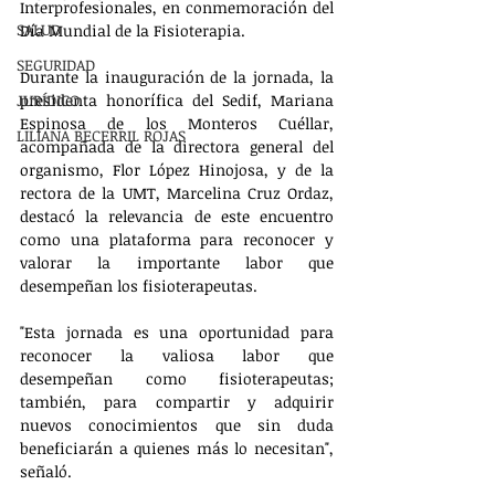
Interprofesionales, en conmemoración del 
SALUD
Día Mundial de la Fisioterapia.
SEGURIDAD
Durante la inauguración de la jornada, la 
JURÍDICO
presidenta honorífica del Sedif, Mariana 
Espinosa de los Monteros Cuéllar, 
LILIANA BECERRIL ROJAS
acompañada de la directora general del 
organismo, Flor López Hinojosa, y de la 
rectora de la UMT, Marcelina Cruz Ordaz, 
destacó la relevancia de este encuentro 
como una plataforma para reconocer y 
valorar la importante labor que 
desempeñan los fisioterapeutas.
"Esta jornada es una oportunidad para 
reconocer la valiosa labor que 
desempeñan como fisioterapeutas; 
también, para compartir y adquirir 
nuevos conocimientos que sin duda 
beneficiarán a quienes más lo necesitan", 
señaló.