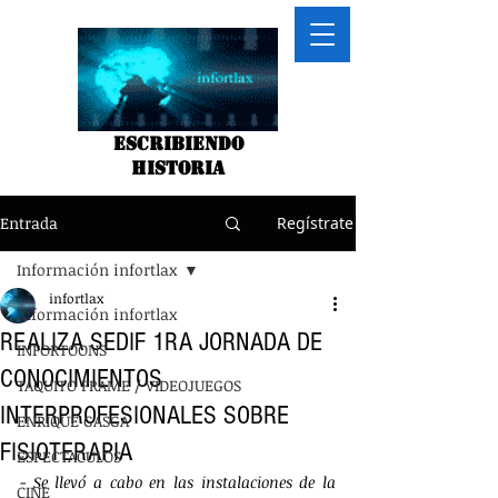
Escribiendo
historia
Entrada
Regístrate
Información infortlax
infortlax
Información infortlax
REALIZA SEDIF 1RA JORNADA DE
INFORTOONS
CONOCIMIENTOS
TAQUITO FRAME / VIDEOJUEGOS
INTERPROFESIONALES SOBRE
ENRIQUE GASGA
FISIOTERAPIA
ESPECTACULOS
- 
Se llevó a cabo en las instalaciones de la 
CINE