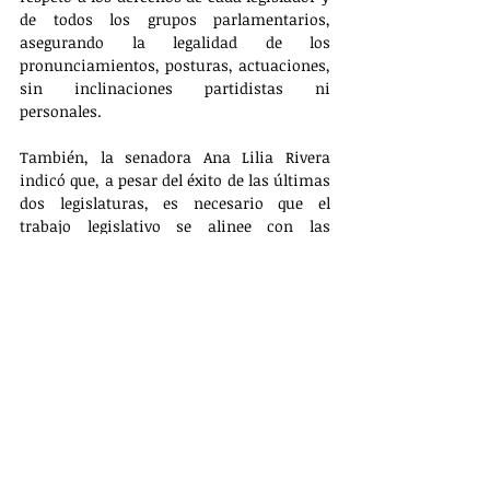
de todos los grupos parlamentarios, 
asegurando la legalidad de los 
pronunciamientos, posturas, actuaciones, 
sin inclinaciones partidistas ni 
personales.
También, la senadora Ana Lilia Rivera 
indicó que, a pesar del éxito de las últimas 
dos legislaturas, es necesario que el 
trabajo legislativo se alinee con las 
democracias contemporáneas, lo que 
implica mejorar la eficacia en su 
desempeño, así como mantener la 
disposición para encontrar acuerdos en 
beneficio de toda la población.
PRINCIPAL