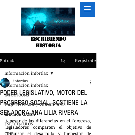
Escribiendo
historia
Entrada
Regístrate
Información infortlax
infortlax
Información infortlax
PODER LEGISLATIVO, MOTOR DEL
INFORTOONS
PROGRESO SOCIAL, SOSTIENE LA
TAQUITO FRAME / VIDEOJUEGOS
SENADORA ANA LILIA RIVERA
ENRIQUE GASGA
A pesar de las diferencias en el Congreso, 
ESPECTACULOS
legisladores comparten el objetivo de 
CINE
impulsar el desarrollo y bienestar de 