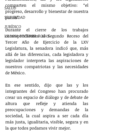
comparten el mismo objetivo: “el 
SALUD
progreso, desarrollo y bienestar de nuestra 
SEGURIDAD
patria”.
JURÍDICO
Durante el cierre de los trabajos 
correspondientes al Segundo Receso del 
LILIANA BECERRIL ROJAS
Tercer Año de Ejercicio de la LXV 
Legislatura, la senadora indicó que, más 
allá de las diferencias, cada legisladora y 
legislador interpreta las aspiraciones de 
nuestros compatriotas y las necesidades 
de México.
En ese sentido, dijo que las y los 
integrantes del Congreso han procurado 
crear un espacio de diálogo y de debate de 
altura que refleje y atienda las 
preocupaciones y demandas de la 
sociedad, la cual aspira a ser cada día 
más justa, igualitaria, visible, segura y en 
la que todos podamos vivir mejor.