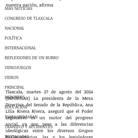
nuestra nación, afirma
MÁS NOTÍCIAS
CONGRESO DE TLAXCALA
NACIONAL
POLÍTICA
INTERNACIONAL
REFLEXIONES DE UN BURRO
VIDEOJUEGOS
VIDEOS
PRINCIPAL
Tlaxcala, martes 27 de agosto del 2024 
DEPORTES
(INFORTLAX) La presidenta de la Mesa 
Directiva del Senado de la República, Ana 
EDUCACIÓN
Lilia Rivera Rivera, aseguró que el Poder 
TANIA HUMARAN
Legislativo es un motor del progreso 
social, ya que, pese a las diferencias 
TRÁNSITO Y ACCIDENTES
ideológicas entre los diversos Grupos 
DESTACADAS
Parlamentarios, las y los legisladores 