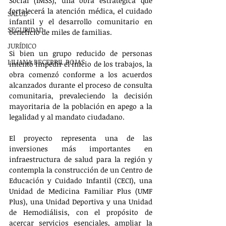
Social (IMSS), una obra estratégica que 
fortalecerá la atención médica, el cuidado 
SALUD
infantil y el desarrollo comunitario en 
SEGURIDAD
beneficio de miles de familias.
JURÍDICO
Si bien un grupo reducido de personas 
LILIANA BECERRIL ROJAS
intentó impedir el inicio de los trabajos, la 
obra comenzó conforme a los acuerdos 
alcanzados durante el proceso de consulta 
comunitaria, prevaleciendo la decisión 
mayoritaria de la población en apego a la 
legalidad y al mandato ciudadano.
El proyecto representa una de las 
inversiones más importantes en 
infraestructura de salud para la región y 
contempla la construcción de un Centro de 
Educación y Cuidado Infantil (CECI), una 
Unidad de Medicina Familiar Plus (UMF 
Plus), una Unidad Deportiva y una Unidad 
de Hemodiálisis, con el propósito de 
acercar servicios esenciales, ampliar la 