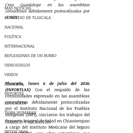
Cruz Guadalupe en las asambleas 
MÁS NOTÍCIAS
consultivas debidamente protocolizadas por 
el INPI
CONGRESO DE TLAXCALA
NACIONAL
POLÍTICA
INTERNACIONAL
REFLEXIONES DE UN BURRO
VIDEOJUEGOS
VIDEOS
Tlaxcala, lunes 6 de julio del 2026 
PRINCIPAL
(INFORTLAX)
 Con el respaldo de las 
DEPORTES
comunidades expresado en las asambleas 
consultivas debidamente protocolizadas 
EDUCACIÓN
por el Instituto Nacional de los Pueblos 
TANIA HUMARAN
Indígenas (INPI), iniciaron los trabajos del 
Proyecto Integral de Salud en Chiautempan 
TRÁNSITO Y ACCIDENTES
a cargo del Instituto Mexicano del Seguro 
DESTACADAS