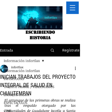
Escribiendo
historia
Entrada
Regístrate
Información infortlax
infortlax
Información infortlax
INICIAN TRABAJOS DEL PROYECTO
INFORTOONS
INTEGRAL DE SALUD EN
TAQUITO FRAME / VIDEOJUEGOS
CHIAUTEMPAN
ENRIQUE GASGA
El arranque de las primeras obras se realiza 
ESPECTACULOS
tras el respaldo otorgado por las 
CINE
comunidades de Guadalupe Ixcotla y Santa 