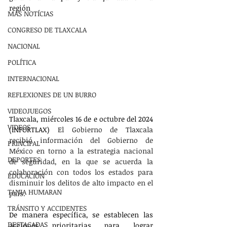
región
MÁS NOTÍCIAS
CONGRESO DE TLAXCALA
NACIONAL
POLÍTICA
INTERNACIONAL
REFLEXIONES DE UN BURRO
VIDEOJUEGOS
Tlaxcala, miércoles 16 de e octubre del 2024 
VIDEOS
(INFORTLAX) 
El Gobierno de Tlaxcala 
recibió información del Gobierno de 
PRINCIPAL
México en torno a la estrategia nacional 
DEPORTES
de seguridad, en la que se acuerda la 
colaboración con todos los estados para 
EDUCACIÓN
disminuir los delitos de alto impacto en el 
TANIA HUMARAN
país.
TRÁNSITO Y ACCIDENTES
De manera específica, se establecen las 
DESTACADAS
acciones prioritarias para lograr 