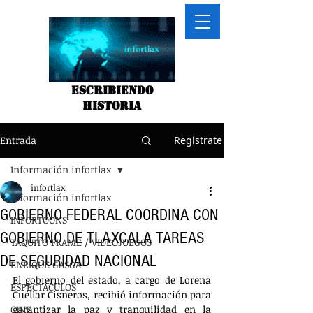
Escribiendo
historia
Entrada
Regístrate
Información infortlax
infortlax
Información infortlax
GOBIERNO FEDERAL COORDINA CON
INFORTOONS
GOBIERNO DE TLAXCALA TAREAS
TAQUITO FRAME / VIDEOJUEGOS
DE SEGURIDAD NACIONAL
ENRIQUE GASGA
El gobierno del estado, a cargo de Lorena 
ESPECTACULOS
Cuéllar Cisneros, recibió información para 
CINE
garantizar la paz y tranquilidad en la 