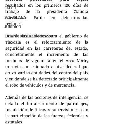
resultados en los primeros 100 días de 
SALUD
trabajo de la presidenta Claudia 
SEGURIDAD
Sheinbaum Pardo en determinadas 
regiones.
JURÍDICO
LILIANA BECERRIL ROJAS
Una de las acciones para el gobierno de 
Tlaxcala es el reforzarmiento de la 
seguridad en las carreteras del estado; 
concretamente el incremento de las 
medidas de vigilancia en el Arco Norte, 
una vía concesionada a nivel federal que 
cruza varias entidades del centro del país 
y en donde se ha detectado principalmente 
el robo de vehículos y de mercancía. 
Además de las acciones de inteligencia, se 
detalla el fortalecimiento de patrullajes, 
instalación de filtros y supervisiones, con 
la participación de las fuerzas federales y 
estatales.