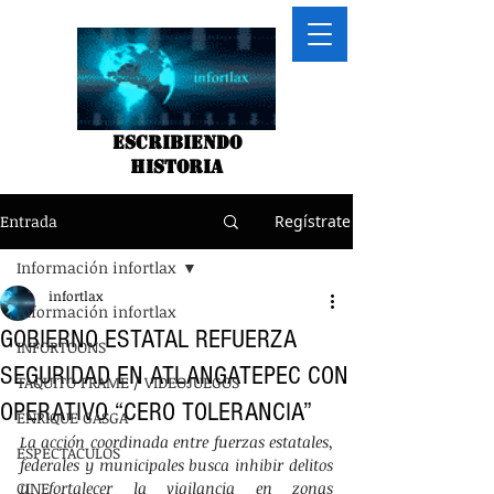
Escribiendo
historia
Entrada
Regístrate
Información infortlax
infortlax
Información infortlax
GOBIERNO ESTATAL REFUERZA
INFORTOONS
SEGURIDAD EN ATLANGATEPEC CON
TAQUITO FRAME / VIDEOJUEGOS
OPERATIVO “CERO TOLERANCIA”
ENRIQUE GASGA
La acción coordinada entre fuerzas estatales, 
ESPECTACULOS
federales y municipales busca inhibir delitos 
CINE
y fortalecer la vigilancia en zonas 