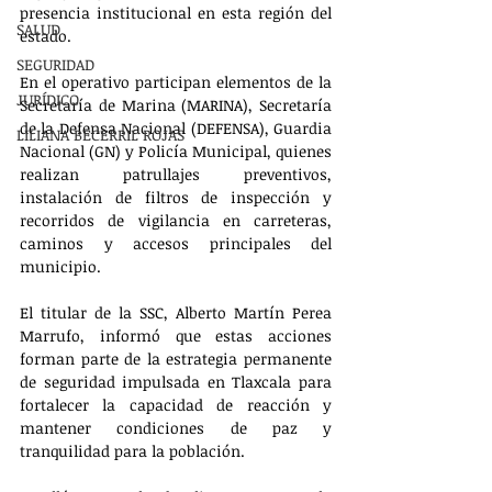
presencia institucional en esta región del 
SALUD
estado.
SEGURIDAD
En el operativo participan elementos de la 
JURÍDICO
Secretaría de Marina (MARINA), Secretaría 
de la Defensa Nacional (DEFENSA), Guardia 
LILIANA BECERRIL ROJAS
Nacional (GN) y Policía Municipal, quienes 
realizan patrullajes preventivos, 
instalación de filtros de inspección y 
recorridos de vigilancia en carreteras, 
caminos y accesos principales del 
municipio.
El titular de la SSC, Alberto Martín Perea 
Marrufo, informó que estas acciones 
forman parte de la estrategia permanente 
de seguridad impulsada en Tlaxcala para 
fortalecer la capacidad de reacción y 
mantener condiciones de paz y 
tranquilidad para la población.