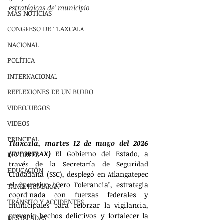
estratégicas del municipio
MÁS NOTÍCIAS
CONGRESO DE TLAXCALA
NACIONAL
POLÍTICA
INTERNACIONAL
REFLEXIONES DE UN BURRO
VIDEOJUEGOS
VIDEOS
PRINCIPAL
Tlaxcala, martes 12 de mayo del 2026 
(INFORTLAX)
 El Gobierno del Estado, a 
DEPORTES
través de la Secretaría de Seguridad 
EDUCACIÓN
Ciudadana (SSC), desplegó en Atlangatepec 
el Operativo “Cero Tolerancia”, estrategia 
TANIA HUMARAN
coordinada con fuerzas federales y 
TRÁNSITO Y ACCIDENTES
municipales para reforzar la vigilancia, 
prevenir hechos delictivos y fortalecer la 
DESTACADAS