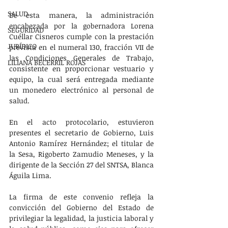
SALUD
De esta manera, la administración 
encabezada por la gobernadora Lorena 
SEGURIDAD
Cuéllar Cisneros cumple con la prestación 
JURÍDICO
prevista en el numeral 130, fracción VII de 
las Condiciones Generales de Trabajo, 
LILIANA BECERRIL ROJAS
consistente en proporcionar vestuario y 
equipo, la cual será entregada mediante 
un monedero electrónico al personal de 
salud.
En el acto protocolario, estuvieron 
presentes el secretario de Gobierno, Luis 
Antonio Ramírez Hernández; el titular de 
la Sesa, Rigoberto Zamudio Meneses, y la 
dirigente de la Sección 27 del SNTSA, Blanca 
Águila Lima.
La firma de este convenio refleja la 
convicción del Gobierno del Estado de 
privilegiar la legalidad, la justicia laboral y 