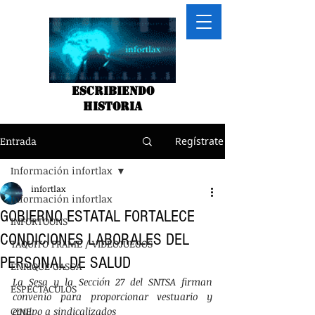
Escribiendo
historia
Entrada
Regístrate
Información infortlax
infortlax
Información infortlax
GOBIERNO ESTATAL FORTALECE
INFORTOONS
CONDICIONES LABORALES DEL
TAQUITO FRAME / VIDEOJUEGOS
PERSONAL DE SALUD
ENRIQUE GASGA
La Sesa y la Sección 27 del SNTSA firman 
ESPECTACULOS
convenio para proporcionar vestuario y 
CINE
equipo a sindicalizados