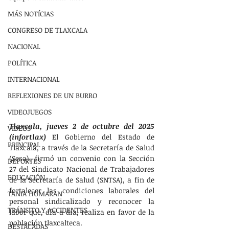
MÁS NOTÍCIAS
CONGRESO DE TLAXCALA
NACIONAL
POLÍTICA
INTERNACIONAL
REFLEXIONES DE UN BURRO
VIDEOJUEGOS
Tlaxcala, jueves 2 de octubre del 2025 
VIDEOS
(infortlax) 
El Gobierno del Estado de 
PRINCIPAL
Tlaxcala, a través de la Secretaría de Salud 
(Sesa), firmó un convenio con la Sección 
DEPORTES
27 del Sindicato Nacional de Trabajadores 
EDUCACIÓN
de la Secretaría de Salud (SNTSA), a fin de 
fortalecer las condiciones laborales del 
TANIA HUMARAN
personal sindicalizado y reconocer la 
TRÁNSITO Y ACCIDENTES
labor que, día a día, realiza en favor de la 
población tlaxcalteca.
DESTACADAS