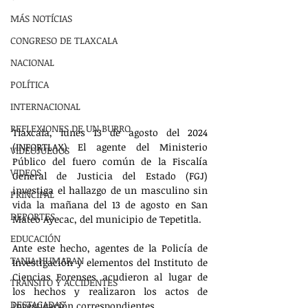
MÁS NOTÍCIAS
CONGRESO DE TLAXCALA
NACIONAL
POLÍTICA
INTERNACIONAL
REFLEXIONES DE UN BURRO
Tlaxcala, lunes 13 de agosto del 2024 
(INFORTLAX) El agente del Ministerio 
VIDEOJUEGOS
Público del fuero común de la Fiscalía 
VIDEOS
General de Justicia del Estado (FGJ) 
investiga el hallazgo de un masculino sin 
PRINCIPAL
vida la mañana del 13 de agosto en San 
DEPORTES
Mateo Ayecac, del municipio de Tepetitla.
EDUCACIÓN
Ante este hecho, agentes de la Policía de 
TANIA HUMARAN
Investigación y elementos del Instituto de 
Ciencias Forenses acudieron al lugar de 
TRÁNSITO Y ACCIDENTES
los hechos y realizaron los actos de 
DESTACADAS
investigación correspondientes.