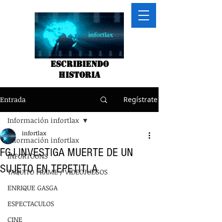
Escribiendo
historia
Entrada
Regístrate
Información infortlax
infortlax
Información infortlax
FGJ INVESTIGA MUERTE DE UN
INFORTOONS
SUJETO EN TEPETITLA
TAQUITO FRAME / VIDEOJUEGOS
ENRIQUE GASGA
ESPECTACULOS
CINE