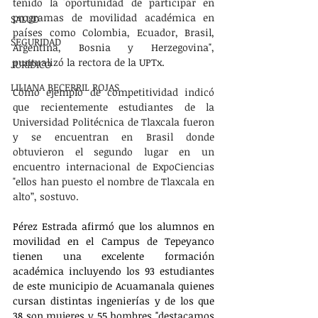
tenido la oportunidad de participar en 
programas de movilidad académica en 
SALUD
países como Colombia, Ecuador, Brasil, 
SEGURIDAD
Argentina, Bosnia y Herzegovina", 
puntualizó la rectora de la UPTx.
JURÍDICO
LILIANA BECERRIL ROJAS
Cómo ejemplo de competitividad indicó 
que recientemente estudiantes de la 
Universidad Politécnica de Tlaxcala fueron 
y se encuentran en Brasil donde 
obtuvieron el segundo lugar en un 
encuentro internacional de ExpoCiencias 
"ellos han puesto el nombre de Tlaxcala en 
alto”, sostuvo.
Pérez Estrada afirmó que los alumnos en 
movilidad en el Campus de Tepeyanco 
tienen una excelente formación 
académica incluyendo los 93 estudiantes 
de este municipio de Acuamanala quienes 
cursan distintas ingenierías y de los que 
38 son mujeres y 55 hombres "destacamos 