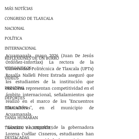
MÁS NOTÍCIAS
CONGRESO DE TLAXCALA
NACIONAL
POLÍTICA
INTERNACIONAL
Acuamanala, mayo 2026 (Juan De Jesús 
REFLEXIONES DE UN BURRO
Ordóñez-infortlax) La rectora de la 
VIDEOJUEGOS
Universidad Politécnica de Tlaxcala (UPTx) 
Rosalía Nalleli Pérez Estrada aseguró que 
VIDEOS
los estudiantes de la institución que 
PRINCIPAL
encabeza representan competitividad en el 
ámbito internacional, señalamientos que 
DEPORTES
realizó en el marco de los "Encuentros 
EDUCACIÓN
Tlaxcaltecas", en el municipio de 
Acuamanala.
TANIA HUMARAN
“Gracias al respaldo de la gobernadora 
TRÁNSITO Y ACCIDENTES
Lorena Cuéllar Cisneros, estudiantes han 
DESTACADAS