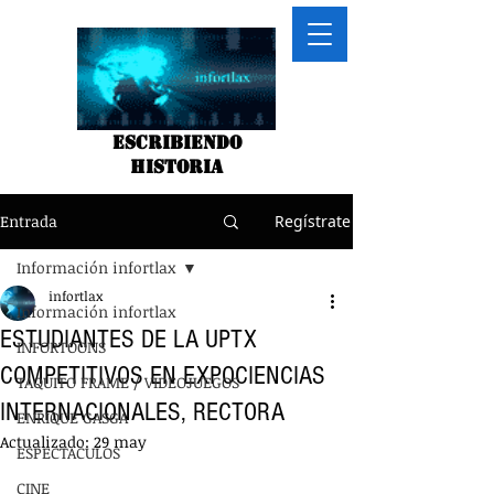
Escribiendo
historia
Entrada
Regístrate
Información infortlax
infortlax
Información infortlax
ESTUDIANTES DE LA UPTX
INFORTOONS
COMPETITIVOS EN EXPOCIENCIAS
TAQUITO FRAME / VIDEOJUEGOS
INTERNACIONALES, RECTORA
ENRIQUE GASGA
Actualizado:
29 may
ESPECTACULOS
CINE