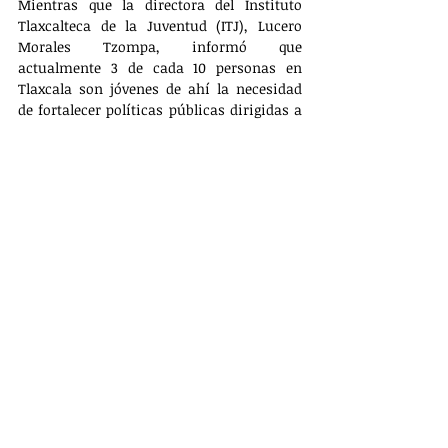
Mientras que la directora del Instituto 
Tlaxcalteca de la Juventud (ITJ), Lucero 
Morales Tzompa, informó que 
actualmente 3 de cada 10 personas en 
Tlaxcala son jóvenes de ahí la necesidad 
de fortalecer políticas públicas dirigidas a 
este sector "de manera histórica, el 
Gobierno del Estado a través del ITJ 
desarrolla más de 10 programas enfocados 
en educación, capacitación, 
emprendimiento y movilidad 
internacional para jóvenes de entre 14 y 30 
años", explicó.
En tanto que el presidente municipal 
Rogelio Pichón Luna en este evento 
puntualizó que la visión y el compromiso 
de la gobernadora Lorena Cuéllar Cisneros, 
quien encabeza una nueva historia para 
Tlaxcala ha permitido impulsar acciones y 
programas que transforman la 
infraestructura del municipio, mejorando 