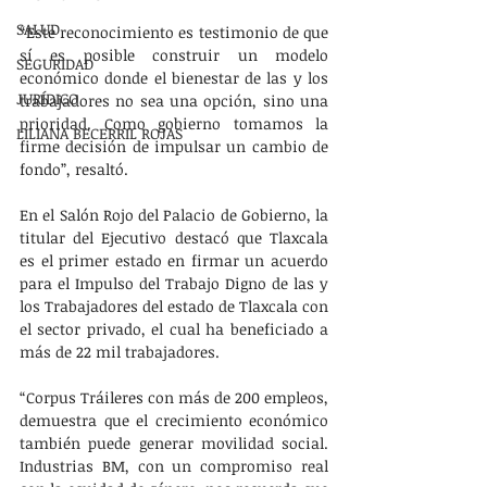
SALUD
“Este reconocimiento es testimonio de que 
sí es posible construir un modelo 
SEGURIDAD
económico donde el bienestar de las y los 
JURÍDICO
trabajadores no sea una opción, sino una 
prioridad. Como gobierno tomamos la 
LILIANA BECERRIL ROJAS
firme decisión de impulsar un cambio de 
fondo”, resaltó.
En el Salón Rojo del Palacio de Gobierno, la 
titular del Ejecutivo destacó que Tlaxcala 
es el primer estado en firmar un acuerdo 
para el Impulso del Trabajo Digno de las y 
los Trabajadores del estado de Tlaxcala con 
el sector privado, el cual ha beneficiado a 
más de 22 mil trabajadores.
“Corpus Tráileres con más de 200 empleos, 
demuestra que el crecimiento económico 
también puede generar movilidad social. 
Industrias BM, con un compromiso real 