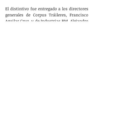
El distintivo fue entregado a los directores 
generales de Corpus Tráileres, Francisco 
Aguilar Cruz, y de Industrias BM, Alejandro 
Gabriel Gutiérrez García, así como al 
rector de la UVT, Miguel García Méndez 
Salazar.
PRINCIPAL
Entradas recientes
Ver todo