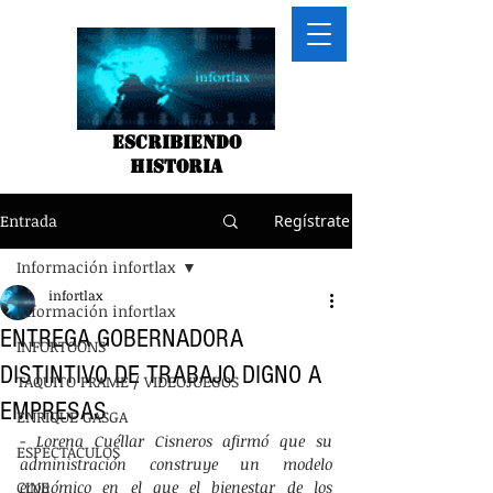
Escribiendo
historia
Entrada
Regístrate
Información infortlax
infortlax
Información infortlax
ENTREGA GOBERNADORA
INFORTOONS
DISTINTIVO DE TRABAJO DIGNO A
TAQUITO FRAME / VIDEOJUEGOS
EMPRESAS
ENRIQUE GASGA
- 
Lorena Cuéllar Cisneros afirmó que su 
ESPECTACULOS
administración construye un modelo 
CINE
económico en el que el bienestar de los 