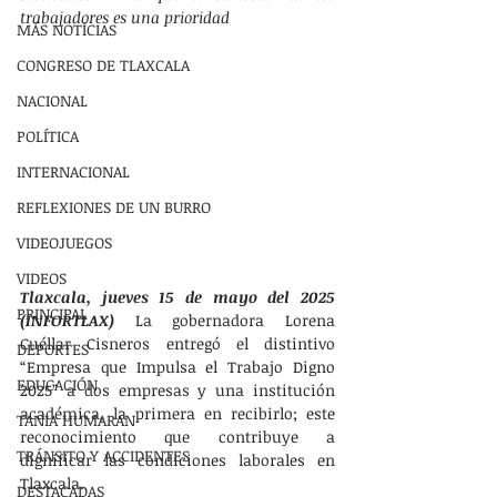
trabajadores es una prioridad
MÁS NOTÍCIAS
CONGRESO DE TLAXCALA
NACIONAL
POLÍTICA
INTERNACIONAL
REFLEXIONES DE UN BURRO
VIDEOJUEGOS
VIDEOS
Tlaxcala, jueves 15 de mayo del 2025 
PRINCIPAL
(INFORTLAX) 
La gobernadora Lorena 
Cuéllar Cisneros entregó el distintivo 
DEPORTES
“Empresa que Impulsa el Trabajo Digno 
EDUCACIÓN
2025” a dos empresas y una institución 
académica, la primera en recibirlo; este 
TANIA HUMARAN
reconocimiento que contribuye a 
TRÁNSITO Y ACCIDENTES
dignificar las condiciones laborales en 
Tlaxcala.
DESTACADAS