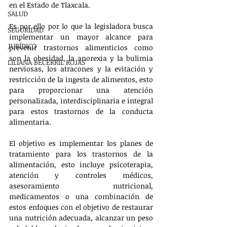
en el Estado de Tlaxcala.
SALUD
Es por ello por lo que la legisladora busca 
SEGURIDAD
implementar un mayor alcance para 
JURÍDICO
prevenir trastornos alimenticios como 
son la obesidad, la anorexia y la bulimia 
LILIANA BECERRIL ROJAS
nerviosas, los atracones y la evitación y 
restricción de la ingesta de alimentos, esto 
para proporcionar una atención 
personalizada, interdisciplinaria e integral 
para estos trastornos de la conducta 
alimentaria.
El objetivo es implementar los planes de 
tratamiento para los trastornos de la 
alimentación, esto incluye psicoterapia, 
atención y controles médicos, 
asesoramiento nutricional, 
medicamentos o una combinación de 
estos enfoques con el objetivo de restaurar 
una nutrición adecuada, alcanzar un peso 