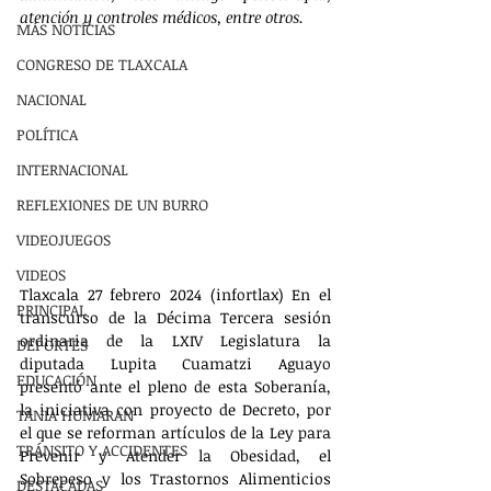
atención y controles médicos, entre otros.
MÁS NOTÍCIAS
CONGRESO DE TLAXCALA
NACIONAL
POLÍTICA
INTERNACIONAL
REFLEXIONES DE UN BURRO
VIDEOJUEGOS
VIDEOS
Tlaxcala 27 febrero 2024 (infortlax) En el 
PRINCIPAL
transcurso de la Décima Tercera sesión 
ordinaria de la LXIV Legislatura la 
DEPORTES
diputada Lupita Cuamatzi Aguayo 
EDUCACIÓN
presentó ante el pleno de esta Soberanía, 
la iniciativa con proyecto de Decreto, por 
TANIA HUMARAN
el que se reforman artículos de la Ley para 
TRÁNSITO Y ACCIDENTES
Prevenir y Atender la Obesidad, el 
Sobrepeso y los Trastornos Alimenticios 
DESTACADAS