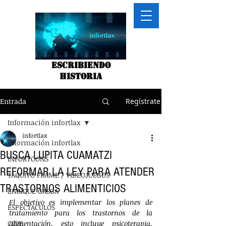
Escribiendo
historia
Entrada
Regístrate
Información infortlax
infortlax
Información infortlax
BUSCA LUPITA CUAMATZI
INFORTOONS
REFORMAR LA LEY PARA ATENDER
TAQUITO FRAME / VIDEOJUEGOS
TRASTORNOS ALIMENTICIOS
ENRIQUE GASGA
El objetivo es implementar los planes de 
ESPECTACULOS
tratamiento para los trastornos de la 
CINE
alimentación, esto incluye psicoterapia, 