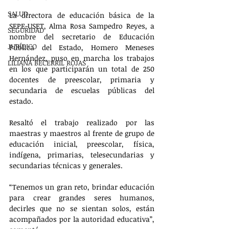
SALUD
La directora de educación básica de la 
SEPE-USET, Alma Rosa Sampedro Reyes, a 
SEGURIDAD
nombre del secretario de Educación 
JURÍDICO
Pública del Estado, Homero Meneses 
Hernández, puso en marcha los trabajos 
LILIANA BECERRIL ROJAS
en los que participarán un total de 250 
docentes de preescolar, primaria y 
secundaria de escuelas públicas del 
estado.
Resaltó el trabajo realizado por las 
maestras y maestros al frente de grupo de 
educación inicial, preescolar, física, 
indígena, primarias, telesecundarias y 
secundarias técnicas y generales.
“Tenemos un gran reto, brindar educación 
para crear grandes seres humanos, 
decirles que no se sientan solos, están 
acompañados por la autoridad educativa”, 