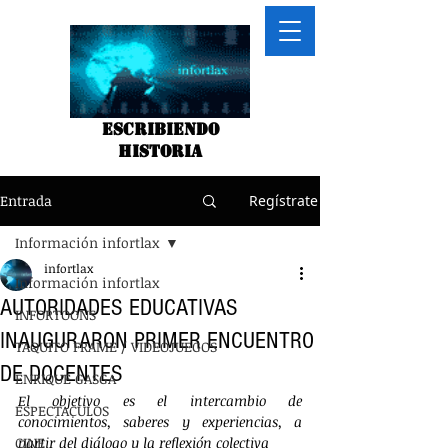
Escribiendo
historia
Entrada
Regístrate
Información infortlax
infortlax
Información infortlax
AUTORIDADES EDUCATIVAS
INFORTOONS
INAUGURARON PRIMER ENCUENTRO
TAQUITO FRAME / VIDEOJUEGOS
DE DOCENTES
ENRIQUE GASGA
El objetivo es el intercambio de 
ESPECTACULOS
conocimientos, saberes y experiencias, a 
CINE
partir del diálogo y la reflexión colectiva