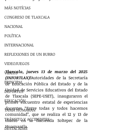
MÁS NOTÍCIAS
CONGRESO DE TLAXCALA
NACIONAL
POLÍTICA
INTERNACIONAL
REFLEXIONES DE UN BURRO
VIDEOJUEGOS
Tlaxcala, jueves 13 de marzo del 2025 
VIDEOS
(INFORTLAX)!
Autoridades de la Secretaría 
PRINCIPAL
de Educación Pública del Estado y de la 
Unidad de Servicios Educativos del Estado 
DEPORTES
de Tlaxcala (SEPE-USET), inauguraron el 
EDUCACIÓN
primer encuentro estatal de experiencias 
docentes “Entre todas y todos hacemos 
TANIA HUMARAN
comunidad”, que se realiza el 12 y 13 de 
TRÁNSITO Y ACCIDENTES
marzo en la hacienda Soltepec de la 
Huamantla.
DESTACADAS