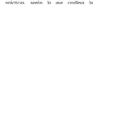
prácticas, según lo que conlleva la 
implementación del Plan de Estudio 2022.
EDUCACIÓN
Entradas recientes
Ver todo