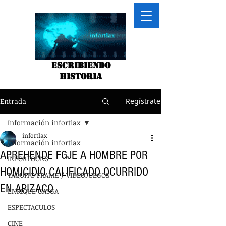
Escribiendo
historia
Entrada
Regístrate
Información infortlax
infortlax
Información infortlax
APREHENDE FGJE A HOMBRE POR
INFORTOONS
HOMICIDIO CALIFICADO OCURRIDO
TAQUITO FRAME / VIDEOJUEGOS
EN APIZACO
ENRIQUE GASGA
ESPECTACULOS
CINE