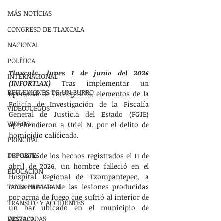
MÁS NOTÍCIAS
CONGRESO DE TLAXCALA
NACIONAL
POLÍTICA
Tlaxcala, lunes 1 de junio del 2026 
INTERNACIONAL
(INFORTLAX)
 Tras implementar un 
REFLEXIONES DE UN BURRO
operativo de inteligencia, elementos de la 
Policía de Investigación de la Fiscalía 
VIDEOJUEGOS
General de Justicia del Estado (FGJE) 
VIDEOS
aprehendieron a Uriel N. por el delito de 
homicidio calificado.
PRINCIPAL
DEPORTES
Derivado de los hechos registrados el 11 de 
abril de 2026, un hombre falleció en el 
EDUCACIÓN
Hospital Regional de Tzompantepec, a 
consecuencia de las lesiones producidas 
TANIA HUMARAN
por arma de fuego que sufrió al interior de 
TRÁNSITO Y ACCIDENTES
un bar ubicado en el municipio de 
Apizaco.
DESTACADAS