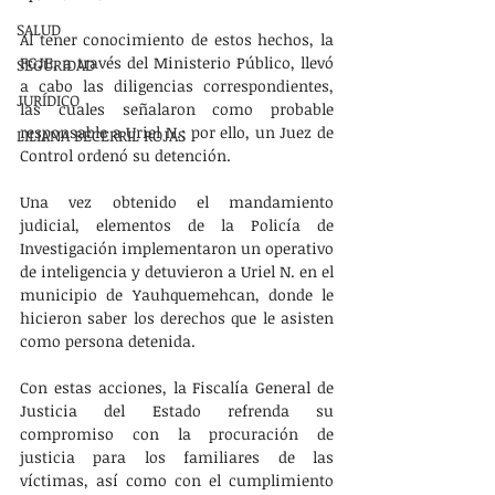
SALUD
Al tener conocimiento de estos hechos, la 
FGJE, a través del Ministerio Público, llevó 
SEGURIDAD
a cabo las diligencias correspondientes, 
JURÍDICO
las cuales señalaron como probable 
responsable a Uriel N.; por ello, un Juez de 
LILIANA BECERRIL ROJAS
Control ordenó su detención.
Una vez obtenido el mandamiento 
judicial, elementos de la Policía de 
Investigación implementaron un operativo 
de inteligencia y detuvieron a Uriel N. en el 
municipio de Yauhquemehcan, donde le 
hicieron saber los derechos que le asisten 
como persona detenida.
Con estas acciones, la Fiscalía General de 
Justicia del Estado refrenda su 
compromiso con la procuración de 
justicia para los familiares de las 
víctimas, así como con el cumplimiento 