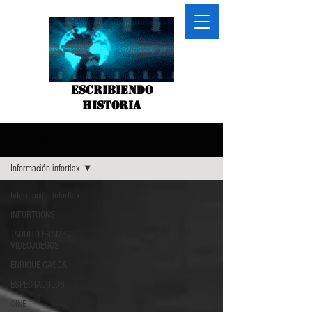
Escribiendo
historia
Regístrate
Buscar en infortlax
Información infortlax
Información infortlax
INFORTOONS
TAQUITO FRAME /
VIDEOJUEGOS
ENRIQUE GASGA
ESPECTACULOS
CINE