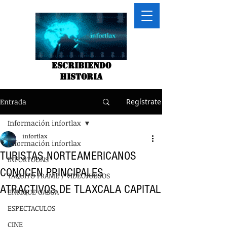
Escribiendo
historia
Entrada
Regístrate
Información infortlax
infortlax
Información infortlax
TURISTAS NORTEAMERICANOS
INFORTOONS
CONOCEN PRINCIPALES
TAQUITO FRAME / VIDEOJUEGOS
ATRACTIVOS DE TLAXCALA CAPITAL
ENRIQUE GASGA
ESPECTACULOS
CINE