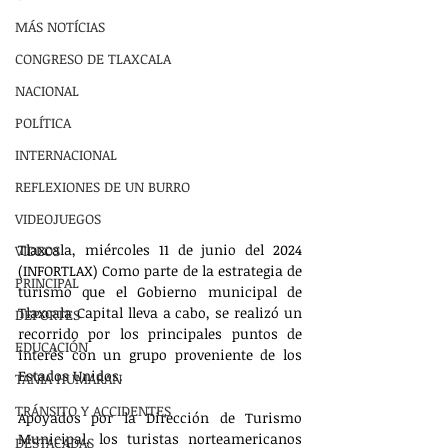
MÁS NOTÍCIAS
CONGRESO DE TLAXCALA
NACIONAL
POLÍTICA
INTERNACIONAL
REFLEXIONES DE UN BURRO
VIDEOJUEGOS
Tlaxcala, miércoles 11 de junio del 2024 
VIDEOS
(INFORTLAX) Como parte de la estrategia de 
PRINCIPAL
turismo que el Gobierno municipal de 
Tlaxcala Capital lleva a cabo, se realizó un 
DEPORTES
recorrido por los principales puntos de 
EDUCACIÓN
interés con un grupo proveniente de los 
Estados Unidos.
TANIA HUMARAN
TRÁNSITO Y ACCIDENTES
Apoyados por la Dirección de Turismo 
Municipal, los turistas norteamericanos 
DESTACADAS