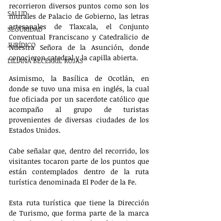
recorrieron diversos puntos como son los 
SALUD
murales de Palacio de Gobierno, las letras 
artesanales de Tlaxcala, el Conjunto 
SEGURIDAD
Conventual Franciscano y Catedralicio de 
JURÍDICO
Nuestra Señora de la Asunción, donde 
conocieron catedral y la capilla abierta.
LILIANA BECERRIL ROJAS
Asimismo, la Basílica de Ocotlán, en 
donde se tuvo una misa en inglés, la cual 
fue oficiada por un sacerdote católico que 
acompaño al grupo de turistas 
provenientes de diversas ciudades de los 
Estados Unidos.
Cabe señalar que, dentro del recorrido, los 
visitantes tocaron parte de los puntos que 
están contemplados dentro de la ruta 
turística denominada El Poder de la Fe.
Esta ruta turística que tiene la Dirección 
de Turismo, que forma parte de la marca 