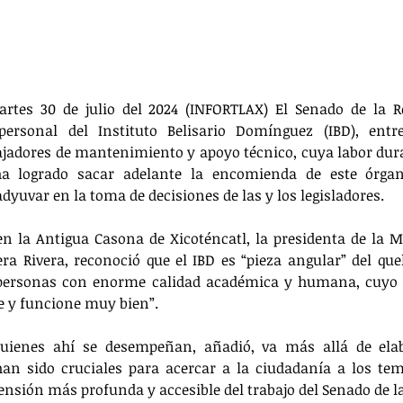
rtes 30 de julio del 2024 (INFORTLAX) El Senado de la Re
ersonal del Instituto Belisario Domínguez (IBD), entre 
ajadores de mantenimiento y apoyo técnico, cuya labor dura
ha logrado sacar adelante la encomienda de este órgano
dyuvar en la toma de decisiones de las y los legisladores. 
en la Antigua Casona de Xicoténcatl, la presidenta de la Me
ra Rivera, reconoció que el IBD es “pieza angular” del queha
personas con enorme calidad académica y humana, cuyo t
e y funcione muy bien”.
quienes ahí se desempeñan, añadió, va más allá de elab
han sido cruciales para acercar a la ciudadanía a los tema
ión más profunda y accesible del trabajo del Senado de la