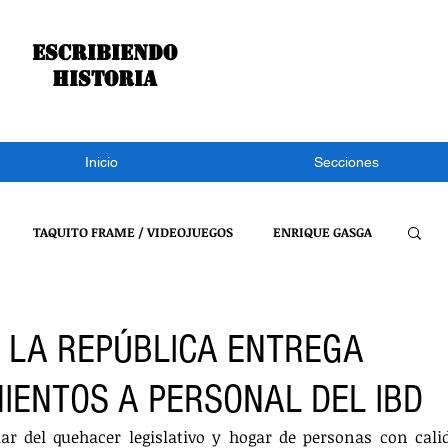
Escribiendo
historia
Inicio
Secciones
TAQUITO FRAME / VIDEOJUEGOS
ENRIQUE GASGA
S NOTÍCIAS
CONGRESO DE TLAXCALA
NACIONAL
 LA REPÚBLICA ENTREGA
IENTOS A PERSONAL DEL IBD
REFLEXIONES DE UN BURRO
VIDEOJUEGOS
lar del quehacer legislativo y hogar de personas con cali