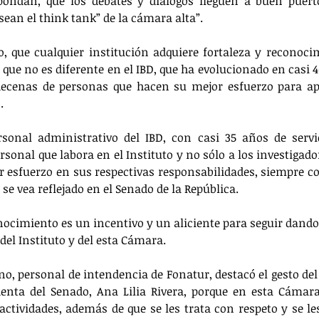
pondan, que los debates y diálogos lleguen a buen puerto
sean el think tank” de la cámara alta”.
o, que cualquier institución adquiere fortaleza y reconocim
ue no es diferente en el IBD, que ha evolucionado en casi 40
decenas de personas que hacen su mejor esfuerzo para ap
.
sonal administrativo del IBD, con casi 35 años de servic
ersonal que labora en el Instituto y no sólo a los investigado
r esfuerzo en sus respectivas responsabilidades, siempre con
e vea reflejado en el Senado de la República.
ocimiento es un incentivo y un aliciente para seguir dando l
el Instituto y del esta Cámara.
o, personal de intendencia de Fonatur, destacó el gesto de
denta del Senado, Ana Lilia Rivera, porque en esta Cámara
actividades, además de que se les trata con respeto y se le