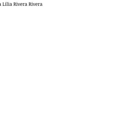
Lilia Rivera Rivera
RTES
EDUCACIÓN
TANIA HUMARAN
TACADAS
SALUD
SEGURIDAD
JURÍDICO