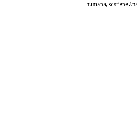
humana, sostiene Ana 
VIDEOS
PRINCIPAL
DEPO
TRÁNSITO Y ACCIDENTES
DES
LILIANA BECERRIL ROJAS