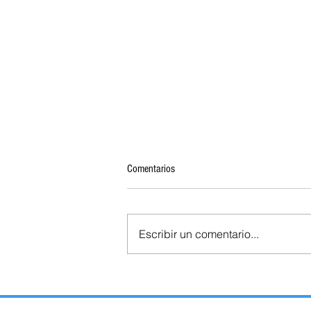
Comentarios
Escribir un comentario...
ABRE ESCUELA DE ARTE DE
TLAXCALA CONVOCATORIA PARA LA
MAESTRÍA EN CURADURÍA Y