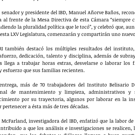
l senador y presidente del IBD, Manuel Añorve Baños, reconoc
ra al frente de la Mesa Directiva de esta Cámara “siempre c
iendo la pluralidad política que le tocó”, y celebró que, au
n esta LXV Legislatura, comenzarán y compartirán uno nuevo
PRI también destacó los múltiples resultados del instituto,
sfuerzo, dedicación, talento y disciplina, además de subraya
s llega a trabajar horas extras, desvelarse o laborar los 
y esfuerzo que sus familias recienten.
ntrega, más de 70 trabajadores del Instituto Belisario D
onal de mantenimiento y limpieza, administrativos y se
imiento por su trayectoria, algunos por laborar en la in
r pertenecer a ésta más de tres décadas.
McFarland, investigadora del IBD, enfatizó que la labor de
ntribuido a que los análisis e investigaciones se realicen, l