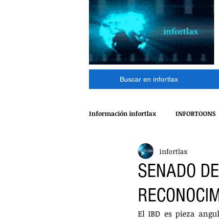
Buscar en infortlax
Información infortlax
INFORTOONS
infortlax
ESPECTACULOS
CINE
MÁ
SENADO DE
RECONOCIM
POLÍTICA
INTERNACIONAL
El IBD es pieza angu