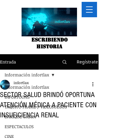
Escribiendo
historia
Entrada
Regístrate
Información infortlax
infortlax
Información infortlax
SECTOR SALUD BRINDÓ OPORTUNA
INFORTOONS
ATENCIÓN MÉDICA A PACIENTE CON
TAQUITO FRAME / VIDEOJUEGOS
INSUFICIENCIA RENAL
ENRIQUE GASGA
ESPECTACULOS
CINE