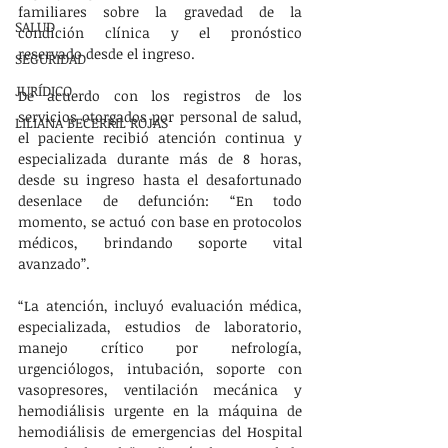
familiares sobre la gravedad de la 
SALUD
condición clínica y el pronóstico 
reservado desde el ingreso.
SEGURIDAD
JURÍDICO
De acuerdo con los registros de los 
servicios otorgados por personal de salud, 
LILIANA BECERRIL ROJAS
el paciente recibió atención continua y 
especializada durante más de 8 horas, 
desde su ingreso hasta el desafortunado 
desenlace de defunción: “En todo 
momento, se actuó con base en protocolos 
médicos, brindando soporte vital 
avanzado”. 
“La atención, incluyó evaluación médica, 
especializada, estudios de laboratorio, 
manejo crítico por nefrología, 
urgenciólogos, intubación, soporte con 
vasopresores, ventilación mecánica y 
hemodiálisis urgente en la máquina de 
hemodiálisis de emergencias del Hospital 