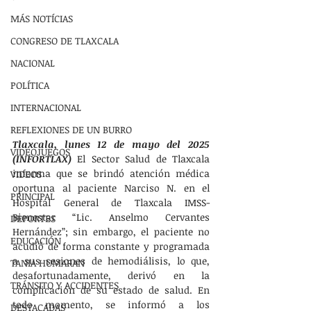
MÁS NOTÍCIAS
CONGRESO DE TLAXCALA
NACIONAL
POLÍTICA
INTERNACIONAL
REFLEXIONES DE UN BURRO
Tlaxcala, lunes 12 de mayo del 2025 
VIDEOJUEGOS
(INFORTLAX) 
El Sector Salud de Tlaxcala 
informa que se brindó atención médica 
VIDEOS
oportuna al paciente Narciso N. en el 
PRINCIPAL
Hospital General de Tlaxcala IMSS-
Bienestar “Lic. Anselmo Cervantes 
DEPORTES
Hernández”; sin embargo, el paciente no 
EDUCACIÓN
acudió de forma constante y programada 
a sus sesiones de hemodiálisis, lo que, 
TANIA HUMARAN
desafortunadamente, derivó en la 
TRÁNSITO Y ACCIDENTES
complicación de su estado de salud. En 
todo momento, se informó a los 
DESTACADAS