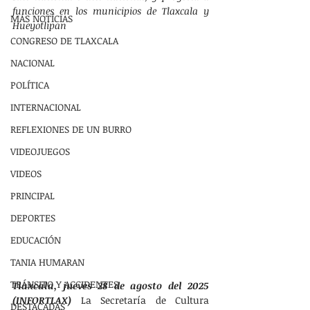
funciones en los municipios de Tlaxcala y 
MÁS NOTÍCIAS
Hueyotlipan
CONGRESO DE TLAXCALA
NACIONAL
POLÍTICA
INTERNACIONAL
REFLEXIONES DE UN BURRO
VIDEOJUEGOS
VIDEOS
PRINCIPAL
DEPORTES
EDUCACIÓN
TANIA HUMARAN
TRÁNSITO Y ACCIDENTES
Tlaxcala, jueves 28 de agosto del 2025 
(INFORTLAX)
 La Secretaría de Cultura 
DESTACADAS