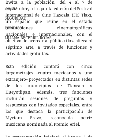
invita a la población, del 4 al 7 de 
SALUD
septiembre, a la quinta edición del Festival 
Internacional de Cine Tlaxcala (FIC Tlax), 
SEGURIDAD
un espacio que reúne en el estado 
JURÍDICO
producciones cinematográficas 
nacionales e internacionales, con el 
LILIANA BECERRIL ROJAS
objetivo de acercar al público tlaxcalteca al 
séptimo arte, a través de funciones y 
actividades gratuitas.  
Esta edición contará con cinco 
largometrajes -cuatro mexicanos y uno 
extranjero- proyectados en distintas sedes 
de los municipios de Tlaxcala y 
Hueyotlipan. Además, tres funciones 
incluirán sesiones de preguntas y 
respuestas con invitados especiales, entre 
los que destaca la participación de 
Myriam Bravo, reconocida actriz 
mexicana nominada al Premio Ariel.
La programación iniciará el jueves 4 de 