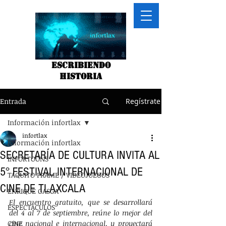
Escribiendo
historia
Entrada
Regístrate
Información infortlax
infortlax
Información infortlax
SECRETARÍA DE CULTURA INVITA AL
INFORTOONS
5° FESTIVAL INTERNACIONAL DE
TAQUITO FRAME / VIDEOJUEGOS
CINE DE TLAXCALA
ENRIQUE GASGA
El encuentro gratuito, que se desarrollará 
ESPECTACULOS
del 4 al 7 de septiembre, reúne lo mejor del 
CINE
cine nacional e internacional, y proyectará 