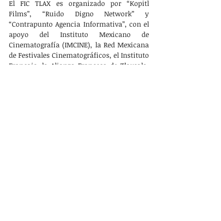
El FIC TLAX es organizado por “Kopitl 
Films”, “Ruido Digno Network” y 
“Contrapunto Agencia Informativa”, con el 
apoyo del Instituto Mexicano de 
Cinematografía (IMCINE), la Red Mexicana 
de Festivales Cinematográficos, el Instituto 
Français, la Alianza Francesa de Tlaxcala, 
PIANO, el Ayuntamiento de Hueyotlipan, 
así como patrocinadores. En esta edición, 
se cuenta con la colaboración de la 
Secretaría de Cultura de Tlaxcala.
ESPECTACULOS
Entradas recientes
Ver todo