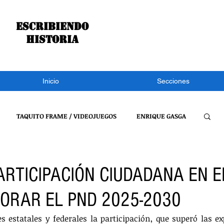
Escribiendo
historia
Inicio
Secciones
TAQUITO FRAME / VIDEOJUEGOS
ENRIQUE GASGA
S NOTÍCIAS
CONGRESO DE TLAXCALA
NACIONAL
ARTICIPACIÓN CIUDADANA EN E
ORAR EL PND 2025-2030
REFLEXIONES DE UN BURRO
VIDEOJUEGOS
 estatales y federales la participación, que superó las exp