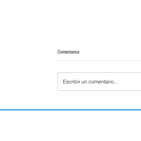
Comentarios
Escribir un comentario...
TLAXCALA SERÁ EL ÚNICO ESTADO
QUE RENOVARÁ GUBERNATURA SIN
DEUDA PÚBLICA: HACIENDA