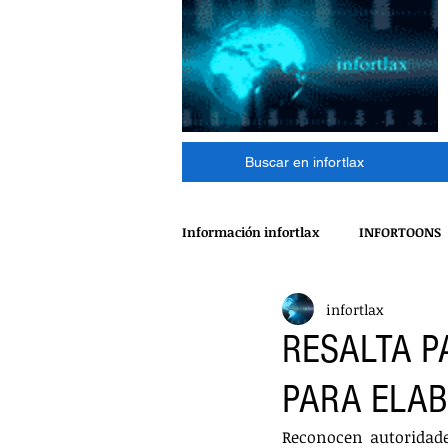
Buscar en infortlax
Información infortlax
INFORTOONS
infortlax
ESPECTACULOS
CINE
MÁ
RESALTA P
PARA ELAB
POLÍTICA
INTERNACIONAL
Reconocen autoridades