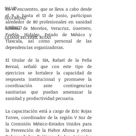
SALUD
En el encuentro, que se lleva a cabo desde 
el 9 y hasta el 13 de junio, participan 
SEGURIDAD
alrededor de 80 profesionales en sanidad 
JURÍDICO
animal de Morelos, Veracruz, Guerrero, 
Puebla, Hidalgo, Estado de México y 
LILIANA BECERRIL ROJAS
Tlaxcala, así como personal de las 
dependencias organizadoras.
El titular de la SIA, Rafael de la Peña 
Bernal, señaló que con este tipo de 
ejercicios se fortalece la capacidad de 
respuesta institucional y promueve la 
coordinación ante contingencias 
sanitarias que puedan amenazar la 
sanidad y productividad pecuaria.
La capacitación está a cargo de Eric Rojas 
Torres, coordinador de la región V Sur de 
la Comisión México-Estados Unidos para 
la Prevención de la Fiebre Aftosa y otras 