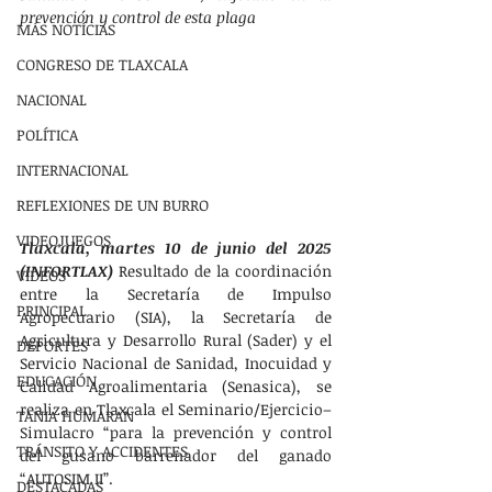
prevención y control de esta plaga
MÁS NOTÍCIAS
CONGRESO DE TLAXCALA
NACIONAL
POLÍTICA
INTERNACIONAL
REFLEXIONES DE UN BURRO
VIDEOJUEGOS
Tlaxcala, martes 10 de junio del 2025 
(INFORTLAX) 
Resultado de la coordinación 
VIDEOS
entre la Secretaría de Impulso 
PRINCIPAL
Agropecuario (SIA), la Secretaría de 
Agricultura y Desarrollo Rural (Sader) y el 
DEPORTES
Servicio Nacional de Sanidad, Inocuidad y 
EDUCACIÓN
Calidad Agroalimentaria (Senasica), se 
realiza en Tlaxcala el Seminario/Ejercicio–
TANIA HUMARAN
Simulacro “para la prevención y control 
TRÁNSITO Y ACCIDENTES
del gusano barrenador del ganado 
“AUTOSIM II”.
DESTACADAS