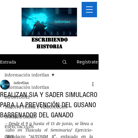
Escribiendo
historia
Entrada
Regístrate
Información infortlax
infortlax
Información infortlax
REALIZAN SIA Y SADER SIMULACRO
INFORTOONS
PARA LA PREVENCIÓN DEL GUSANO
TAQUITO FRAME / VIDEOJUEGOS
BARRENADOR DEL GANADO
ENRIQUE GASGA
- 
Desde el 9 y hasta el 13 de junio, se lleva a 
ESPECTACULOS
cabo en Tlaxcala el Seminario/ Ejercicio-
CINE
Simulacro “AUTOSIM II”, enfocado en la 