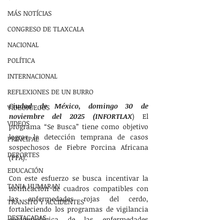
MÁS NOTÍCIAS
CONGRESO DE TLAXCALA
NACIONAL
POLÍTICA
INTERNACIONAL
REFLEXIONES DE UN BURRO
Ciudad de México, domingo 30 de 
VIDEOJUEGOS
noviembre del 2025 (INFORTLAX
) El 
VIDEOS
programa “Se Busca” tiene como objetivo 
lograr la detección temprana de casos 
PRINCIPAL
sospechosos de Fiebre Porcina Africana 
DEPORTES
(PPA).
EDUCACIÓN
Con este esfuerzo se busca incentivar la 
TANIA HUMARAN
notificación de cuadros compatibles con 
las enfermedades rojas del cerdo, 
TRÁNSITO Y ACCIDENTES
fortaleciendo los programas de vigilancia 
DESTACADAS
epidemiológica de las enfermedades 