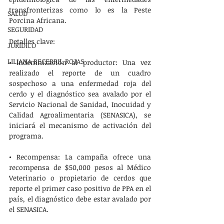
transfronterizas como lo es la Peste 
SALUD
Porcina Africana.
SEGURIDAD
Detalles clave:
JURÍDICO
LILIANA BECERRIL ROJAS
• Indemnización al productor: Una vez 
realizado el reporte de un cuadro 
sospechoso a una enfermedad roja del 
cerdo y el diagnóstico sea avalado por el 
Servicio Nacional de Sanidad, Inocuidad y 
Calidad Agroalimentaria (SENASICA), se 
iniciará el mecanismo de activación del 
programa.
• Recompensa: La campaña ofrece una 
recompensa de $50,000 pesos al Médico 
Veterinario o propietario de cerdos que 
reporte el primer caso positivo de PPA en el 
país, el diagnóstico debe estar avalado por 
el SENASICA.