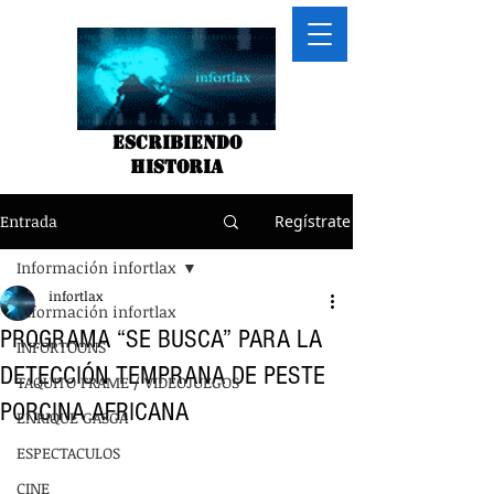
Escribiendo
historia
Entrada
Regístrate
Información infortlax
infortlax
Información infortlax
PROGRAMA “SE BUSCA” PARA LA
INFORTOONS
DETECCIÓN TEMPRANA DE PESTE
TAQUITO FRAME / VIDEOJUEGOS
PORCINA AFRICANA
ENRIQUE GASGA
ESPECTACULOS
CINE