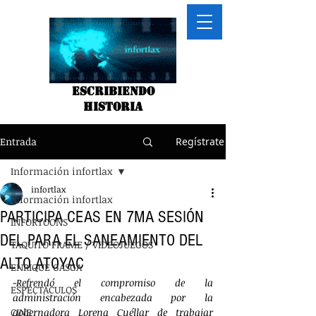
Escribiendo
historia
Entrada
Regístrate
Información infortlax
infortlax
Información infortlax
PARTICIPA CEAS EN 7MA SESIÓN
INFORTOONS
DEL PARA EL SANEAMIENTO DEL
TAQUITO FRAME / VIDEOJUEGOS
ALTO ATOYAC
ENRIQUE GASGA
-
Refrendó el compromiso de la 
ESPECTACULOS
administración encabezada por la 
CINE
gobernadora Lorena Cuéllar de trabajar 