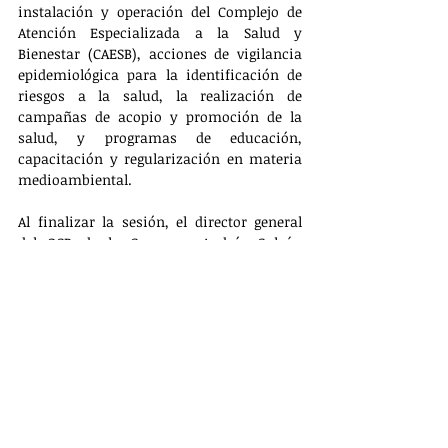
instalación y operación del Complejo de 
Atención Especializada a la Salud y 
Bienestar (CAESB), acciones de vigilancia 
epidemiológica para la identificación de 
riesgos a la salud, la realización de 
campañas de acopio y promoción de la 
salud, y programas de educación, 
capacitación y regularización en materia 
medioambiental.
Al finalizar la sesión, el director general 
del OCB de la Conagua, Andrés Galván 
Torres, agradeció la presencia y 
participación de los presentes, y resaltó 
que la trascendencia de la reunión de 
trabajo radica en que sienta las bases para 
el futuro con impactos inmediatos en la 
salud y la economía de la región.
PRINCIPAL