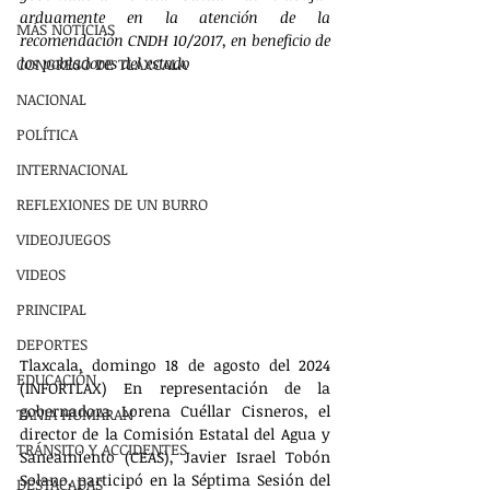
arduamente en la atención de la 
MÁS NOTÍCIAS
recomendación CNDH 10/2017, en beneficio de 
los pobladores del estado
CONGRESO DE TLAXCALA
NACIONAL
POLÍTICA
INTERNACIONAL
REFLEXIONES DE UN BURRO
VIDEOJUEGOS
VIDEOS
PRINCIPAL
DEPORTES
Tlaxcala, domingo 18 de agosto del 2024 
EDUCACIÓN
(INFORTLAX) En representación de la 
gobernadora Lorena Cuéllar Cisneros, el 
TANIA HUMARAN
director de la Comisión Estatal del Agua y 
TRÁNSITO Y ACCIDENTES
Saneamiento (CEAS), Javier Israel Tobón 
Solano, participó en la Séptima Sesión del 
DESTACADAS