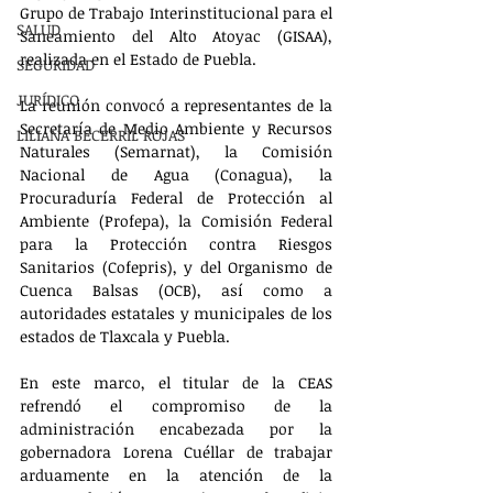
Grupo de Trabajo Interinstitucional para el 
SALUD
Saneamiento del Alto Atoyac (GISAA), 
realizada en el Estado de Puebla.
SEGURIDAD
JURÍDICO
La reunión convocó a representantes de la 
Secretaría de Medio Ambiente y Recursos 
LILIANA BECERRIL ROJAS
Naturales (Semarnat), la Comisión 
Nacional de Agua (Conagua), la 
Procuraduría Federal de Protección al 
Ambiente (Profepa), la Comisión Federal 
para la Protección contra Riesgos 
Sanitarios (Cofepris), y del Organismo de 
Cuenca Balsas (OCB), así como a 
autoridades estatales y municipales de los 
estados de Tlaxcala y Puebla.
En este marco, el titular de la CEAS 
refrendó el compromiso de la 
administración encabezada por la 
gobernadora Lorena Cuéllar de trabajar 
arduamente en la atención de la 