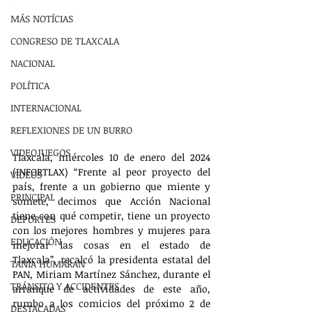
MÁS NOTÍCIAS
CONGRESO DE TLAXCALA
NACIONAL
POLÍTICA
INTERNACIONAL
REFLEXIONES DE UN BURRO
VIDEOJUEGOS
Tlaxcala, miércoles 10 de enero del 2024 
(INFORTLAX) “Frente al peor proyecto del 
VIDEOS
país, frente a un gobierno que miente y 
PRINCIPAL
somete, decimos que Acción Nacional 
tiene con qué competir, tiene un proyecto 
DEPORTES
con los mejores hombres y mujeres para 
EDUCACIÓN
mejorar las cosas en el estado de 
Tlaxcala”, recalcó la presidenta estatal del 
TANIA HUMARAN
PAN, Miriam Martínez Sánchez, durante el 
TRÁNSITO Y ACCIDENTES
arranque de actividades de este año, 
rumbo a los comicios del próximo 2 de 
DESTACADAS