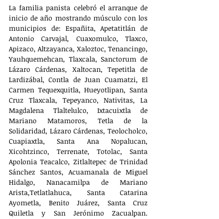
La familia panista celebró el arranque de 
inicio de año mostrando músculo con los 
municipios de: Españita, Apetatitlán de 
Antonio Carvajal, Cuaxomulco, Tlaxco, 
Apizaco, Altzayanca, Xaloztoc, Tenancingo, 
Yauhquemehcan, Tlaxcala, Sanctorum de 
Lázaro Cárdenas, Xaltocan, Tepetitla de 
Lardizábal, Contla de Juan Cuamatzi, El 
Carmen Tequexquitla, Hueyotlipan, Santa 
Cruz Tlaxcala, Tepeyanco, Nativitas, La 
Magdalena Tlaltelulco, Ixtacuixtla de 
Mariano Matamoros, Tetla de la 
Solidaridad, Lázaro Cárdenas, Teolocholco, 
Cuapiaxtla, Santa Ana Nopalucan, 
Xicohtzinco, Terrenate, Totolac, Santa 
Apolonia Teacalco, Zitlaltepec de Trinidad 
Sánchez Santos, Acuamanala de Miguel 
Hidalgo, Nanacamilpa de Mariano 
Arista,Tetlatlahuca, Santa Catarina 
Ayometla, Benito Juárez, Santa Cruz 
Quiletla y San Jerónimo Zacualpan. 