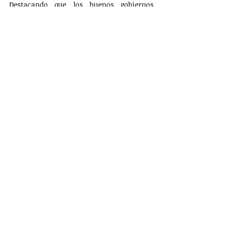
Destacando que los buenos gobiernos 
panistas son posibles.
POLÍTICA
Entradas recientes
Ver todo