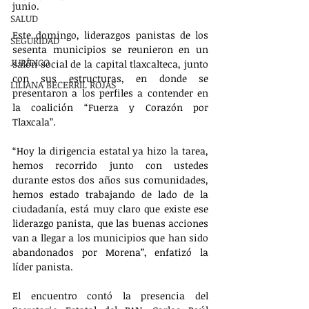
junio.
SALUD
Este domingo, liderazgos panistas de los 
SEGURIDAD
sesenta municipios se reunieron en un 
JURÍDICO
salón social de la capital tlaxcalteca, junto 
con sus estructuras, en donde se 
LILIANA BECERRIL ROJAS
presentaron a los perfiles a contender en 
la coalición “Fuerza y Corazón por 
Tlaxcala”.
“Hoy la dirigencia estatal ya hizo la tarea, 
hemos recorrido junto con ustedes 
durante estos dos años sus comunidades, 
hemos estado trabajando de lado de la 
ciudadanía, está muy claro que existe ese 
liderazgo panista, que las buenas acciones 
van a llegar a los municipios que han sido 
abandonados por Morena”, enfatizó la 
líder panista.
El encuentro contó la presencia del 