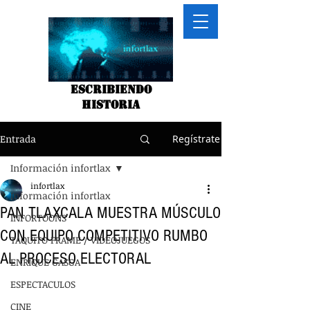
Escribiendo
historia
Entrada
Regístrate
Información infortlax
infortlax
Información infortlax
PAN TLAXCALA MUESTRA MÚSCULO
INFORTOONS
CON EQUIPO COMPETITIVO RUMBO
TAQUITO FRAME / VIDEOJUEGOS
AL PROCESO ELECTORAL
ENRIQUE GASGA
ESPECTACULOS
CINE