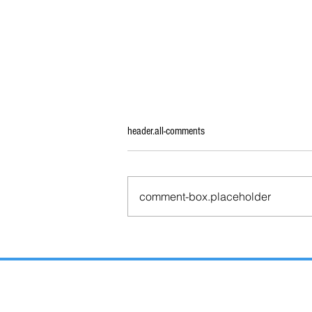
header.all-comments
comment-box.placeholder
TLAXCALA SERÁ EL ÚNICO ESTADO
QUE RENOVARÁ GUBERNATURA SIN
DEUDA PÚBLICA: HACIENDA