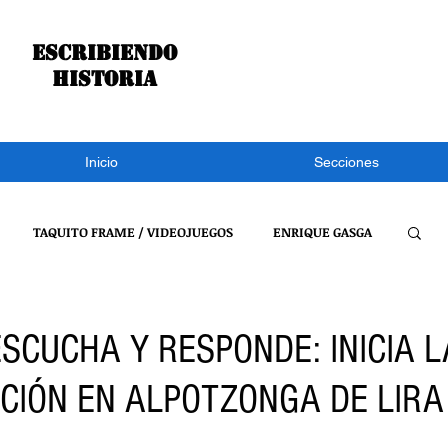
Escribiendo
historia
Inicio
Secciones
TAQUITO FRAME / VIDEOJUEGOS
ENRIQUE GASGA
S NOTÍCIAS
CONGRESO DE TLAXCALA
NACIONAL
SCUCHA Y RESPONDE: INICIA L
CIÓN EN ALPOTZONGA DE LIRA
REFLEXIONES DE UN BURRO
VIDEOJUEGOS