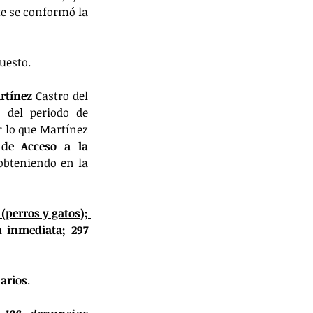
e se conformó la 
uesto. 
rtínez
 Castro del 
OCPA, le dirigió como persona física una solicitud de información pública, del periodo de 
r lo que Martínez 
 de Acceso a la 
obteniendo en la 
(perros y gatos); 
 inmediata; 297 
narios
. 