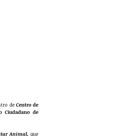
tro de 
Centro de 
io Ciudadano de 
star Animal,
 que 