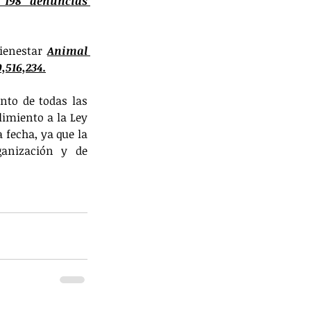
198 denuncias 
ienestar 
Animal 
,516,234.
to de todas las 
miento a la Ley 
fecha, ya que la 
nización y de 