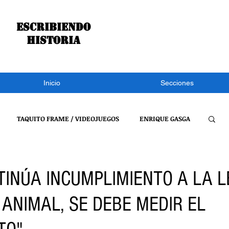
Escribiendo
historia
Inicio
Secciones
TAQUITO FRAME / VIDEOJUEGOS
ENRIQUE GASGA
S NOTÍCIAS
CONGRESO DE TLAXCALA
NACIONAL
TINÚA INCUMPLIMIENTO A LA L
 ANIMAL, SE DEBE MEDIR EL
REFLEXIONES DE UN BURRO
VIDEOJUEGOS