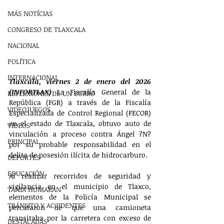
MÁS NOTÍCIAS
CONGRESO DE TLAXCALA
NACIONAL
POLÍTICA
INTERNACIONAL
Tlaxcala, viernes 2 de enero del 2026 
(INFORTLAX) 
La Fiscalía General de la 
REFLEXIONES DE UN BURRO
República (FGR) a través de la Fiscalía 
VIDEOJUEGOS
Especializada de Control Regional (FECOR) 
en el estado de Tlaxcala, obtuvo auto de 
VIDEOS
vinculación a proceso contra Ángel ?N? 
PRINCIPAL
por su probable responsabilidad en el 
delito de posesión ilícita de hidrocarburo. 
DEPORTES
EDUCACIÓN
Al realizar recorridos de seguridad y 
vigilancia en el municipio de Tlaxco, 
TANIA HUMARAN
elementos de la Policía Municipal se 
TRÁNSITO Y ACCIDENTES
percataron de que una camioneta 
transitaba por la carretera con exceso de 
DESTACADAS