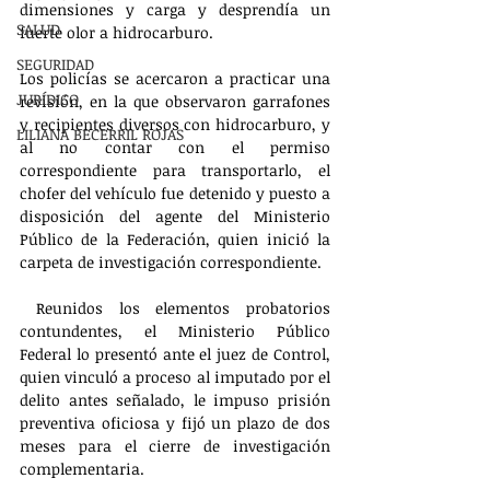
dimensiones y carga y desprendía un 
SALUD
fuerte olor a hidrocarburo. 
SEGURIDAD
Los policías se acercaron a practicar una 
JURÍDICO
revisión, en la que observaron garrafones 
y recipientes diversos con hidrocarburo, y 
LILIANA BECERRIL ROJAS
al no contar con el permiso 
correspondiente para transportarlo, el 
chofer del vehículo fue detenido y puesto a 
disposición del agente del Ministerio 
Público de la Federación, quien inició la 
carpeta de investigación correspondiente.
 Reunidos los elementos probatorios 
contundentes, el Ministerio Público 
Federal lo presentó ante el juez de Control, 
quien vinculó a proceso al imputado por el 
delito antes señalado, le impuso prisión 
preventiva oficiosa y fijó un plazo de dos 
meses para el cierre de investigación 
complementaria.