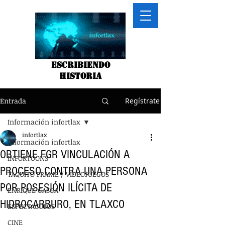
Escribiendo
historia
Entrada
Regístrate
Información infortlax
infortlax
Información infortlax
OBTIENE FGR VINCULACIÓN A
INFORTOONS
PROCESO CONTRA UNA PERSONA
TAQUITO FRAME / VIDEOJUEGOS
POR POSESIÓN ILÍCITA DE
ENRIQUE GASGA
HIDROCARBURO, EN TLAXCO
ESPECTACULOS
CINE