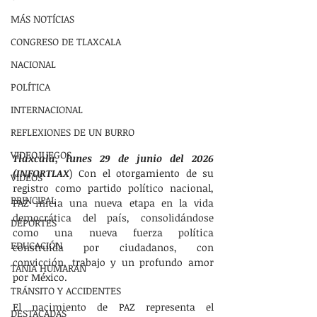
MÁS NOTÍCIAS
CONGRESO DE TLAXCALA
NACIONAL
POLÍTICA
INTERNACIONAL
REFLEXIONES DE UN BURRO
VIDEOJUEGOS
Tlaxcala, lunes 29 de junio del 2026 
(INFORTLAX
) Con el otorgamiento de su 
VIDEOS
registro como partido político nacional, 
PRINCIPAL
PAZ inicia una nueva etapa en la vida 
democrática del país, consolidándose 
DEPORTES
como una nueva fuerza política 
EDUCACIÓN
construida por ciudadanos, con 
convicción, trabajo y un profundo amor 
TANIA HUMARAN
por México.
TRÁNSITO Y ACCIDENTES
El nacimiento de PAZ representa el 
DESTACADAS