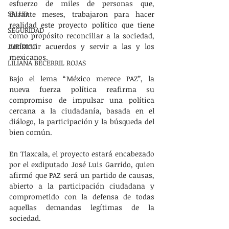
esfuerzo de miles de personas que, 
SALUD
durante meses, trabajaron para hacer 
realidad este proyecto político que tiene 
SEGURIDAD
como propósito reconciliar a la sociedad, 
JURÍDICO
construir acuerdos y servir a las y los 
mexicanos.
LILIANA BECERRIL ROJAS
Bajo el lema “México merece PAZ”, la 
nueva fuerza política reafirma su 
compromiso de impulsar una política 
cercana a la ciudadanía, basada en el 
diálogo, la participación y la búsqueda del 
bien común.
En Tlaxcala, el proyecto estará encabezado 
por el exdiputado José Luis Garrido, quien 
afirmó que PAZ será un partido de causas, 
abierto a la participación ciudadana y 
comprometido con la defensa de todas 
aquellas demandas legítimas de la 
sociedad.