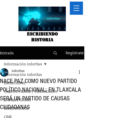
Escribiendo
historia
Entrada
Regístrate
Información infortlax
infortlax
Información infortlax
NACE PAZ COMO NUEVO PARTIDO
INFORTOONS
POLÍTICO NACIONAL; EN TLAXCALA
TAQUITO FRAME / VIDEOJUEGOS
SERÁ UN PARTIDO DE CAUSAS
ENRIQUE GASGA
CIUDADANAS
ESPECTACULOS
CINE