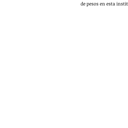
de pesos en esta insti
VIDEOS
PRINCIPAL
DEPO
TRÁNSITO Y ACCIDENTES
DES
LILIANA BECERRIL ROJAS