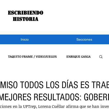
Escribiendo
historia
Inicio
Secciones
TAQUITO FRAME / VIDEOJUEGOS
ENRIQUE GASGA
S NOTÍCIAS
CONGRESO DE TLAXCALA
NACIONAL
MISO TODOS LOS DÍAS ES TRA
MEJORES RESULTADOS: GOBE
REFLEXIONES DE UN BURRO
VIDEOJUEGOS
cciones en la UPTrep, Lorena Cuéllar afirma que se han inver