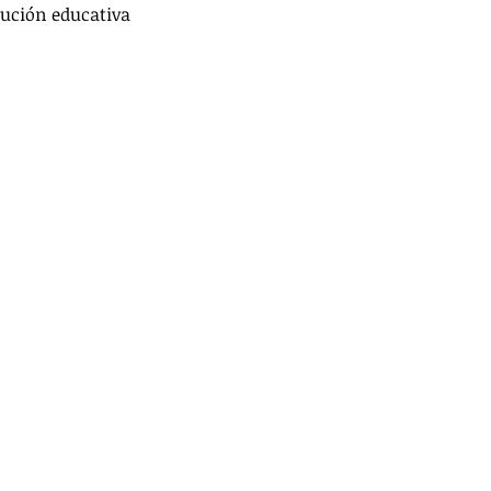
tución educativa
RTES
EDUCACIÓN
TANIA HUMARAN
TACADAS
SALUD
SEGURIDAD
JURÍDICO