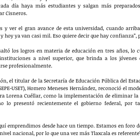
cada día haya más estudiantes y salgan más preparados 
lar Cisneros.
os y ver el gran avance de esta universidad, cuando arrib
y hoy ya van casi mil. Eso quiere decir que hay confianza”, 
altó los logros en materia de educación en tres años, lo c
nstituciones a nivel superior, que brinda a los jóvenes 
arse profesionalmente.
n, el titular de la Secretaría de Educación Pública del Esta
(SEPE-USET), Homero Meneses Hernández, reconoció el mode
ra Lorena Cuéllar, como la implementación de eliminar la 
o lo presentó recientemente el gobierno federal, por tan
quí emprendimos desde hace un tiempo. Estamos en foro de
ivel nacional, por lo que una vez más Tlaxcala es referente”