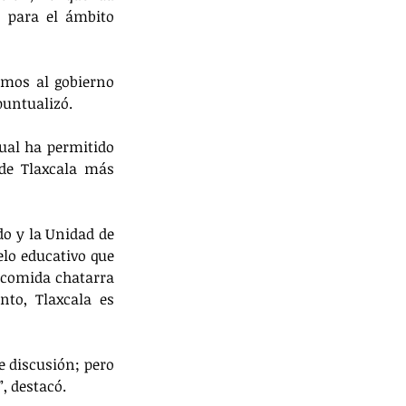
para el ámbito 
amos al gobierno 
puntualizó.
ual ha permitido 
de Tlaxcala más 
do y la Unidad de 
lo educativo que 
comida chatarra 
to, Tlaxcala es 
 discusión; pero 
, destacó.