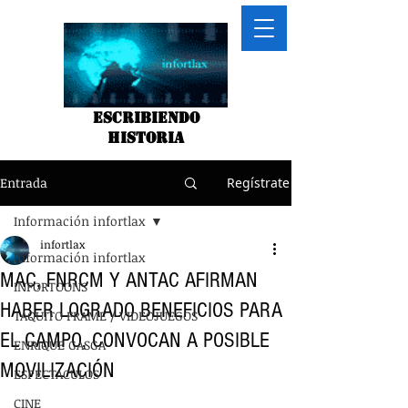
Escribiendo
historia
Entrada
Regístrate
Información infortlax
infortlax
Información infortlax
MAC, FNRCM Y ANTAC AFIRMAN
INFORTOONS
HABER LOGRADO BENEFICIOS PARA
TAQUITO FRAME / VIDEOJUEGOS
EL CAMPO, CONVOCAN A POSIBLE
ENRIQUE GASGA
MOVILIZACIÓN
ESPECTACULOS
CINE