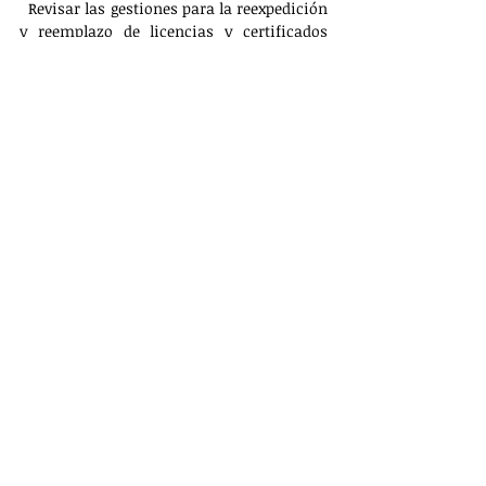
  Revisar las gestiones para la reexpedición 
y reemplazo de licencias y certificados 
físicos-médicos.
  Crear fiscalías especializadas contra 
delitos de transporte y la intervención de 
los Estados en tramos federales.
 ¡El 2 de enero de 2026 se publicará la 
mecánica operativa de pago para el ciclo 
Primavera-Verano 2024 y Otoño-Invierno 
2024 de trigo, abriendo las ventanillas de 
inscripción!
PRINCIPAL
Entradas recientes
Ver todo