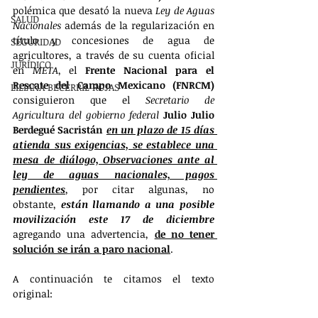
polémica que desató la nueva 
Ley de Aguas 
SALUD
Nacionales
 además de la regularización en 
título y concesiones de agua de 
SEGURIDAD
agricultores, a través de su cuenta oficial 
JURÍDICO
en 
META
, el 
Frente Nacional para el 
Rescate del Campo Mexicano (FNRCM)
LILIANA BECERRIL ROJAS
consiguieron que el 
Secretario de 
Agricultura del gobierno federal
Julio Julio 
Berdegué Sacristán
en un plazo de 15 días 
atienda sus exigencias, se establece una 
mesa de diálogo, Observaciones ante al 
ley de aguas nacionales, pagos 
pendientes
, por citar algunas, no 
obstante, 
están llamando a una posible 
movilización este 17 de diciembre
agregando una advertencia, 
de no tener 
solución se irán a paro nacional
.
A continuación te citamos el texto 
original: