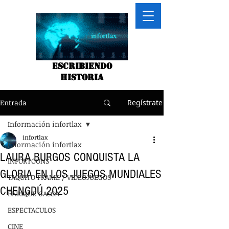
Escribiendo
historia
Entrada
Regístrate
Información infortlax
infortlax
Información infortlax
LAURA BURGOS CONQUISTA LA
INFORTOONS
GLORIA EN LOS JUEGOS MUNDIALES
TAQUITO FRAME / VIDEOJUEGOS
CHENGDÚ 2025
ENRIQUE GASGA
ESPECTACULOS
CINE