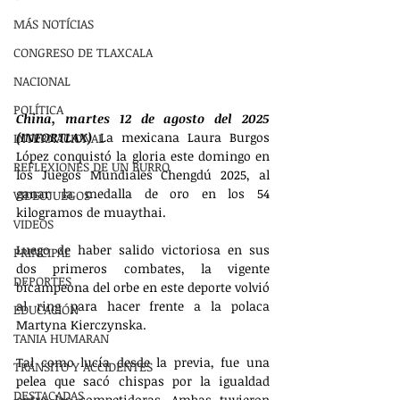
MÁS NOTÍCIAS
CONGRESO DE TLAXCALA
NACIONAL
POLÍTICA
China, martes 12 de agosto del 2025 
(INFORTLAX) 
La mexicana Laura Burgos 
INTERNACIONAL
López conquistó la gloria este domingo en 
REFLEXIONES DE UN BURRO
los Juegos Mundiales Chengdú 2025, al 
ganar la medalla de oro en los 54 
VIDEOJUEGOS
kilogramos de muaythai.
VIDEOS
Luego de haber salido victoriosa en sus 
PRINCIPAL
dos primeros combates, la vigente 
DEPORTES
bicampeona del orbe en este deporte volvió 
al ring para hacer frente a la polaca 
EDUCACIÓN
Martyna Kierczynska.
TANIA HUMARAN
Tal como lucía desde la previa, fue una 
TRÁNSITO Y ACCIDENTES
pelea que sacó chispas por la igualdad 
DESTACADAS
entre las competidoras. Ambas tuvieron 