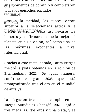
sus momentos de dominio y completaron 
SALUD
todos los episodios pactados.
SEGURIDAD
Pese a la paridad, los jueces vieron 
JURÍDICO
superior a la seleccionada azteca y le 
LILIANA BECERRIL ROJAS
dieron el triunfo para así llevarse los 
honores y confirmarse como la mejor del 
planeta en su división, así como una de 
las máximas exponentes a nivel 
internacional.
Gracias a este metal dorado, Laura Burgos 
mejoró la plata obtenida en la edición de 
Birmingham 2022. De igual manera, 
confirmó el gran 2025 que está 
protagonizando tras el oro en el Mundial 
de Antalya.
La delegación tricolor que compite en los 
Juegos Mundiales Chengdú 2025 llegó a 
tres medallas: dos oros y una plata, y se 