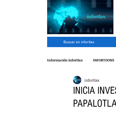
Buscar en infortlax
Información infortlax
INFORTOONS
infortlax
ESPECTACULOS
CINE
MÁ
INICIA IN
PAPALOTL
POLÍTICA
INTERNACIONAL