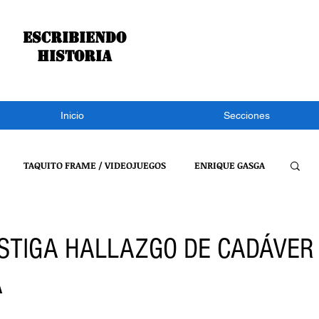
Escribiendo
historia
Inicio
Secciones
TAQUITO FRAME / VIDEOJUEGOS
ENRIQUE GASGA
S NOTÍCIAS
CONGRESO DE TLAXCALA
NACIONAL
VESTIGA HALLAZGO DE CADÁVER
A
REFLEXIONES DE UN BURRO
VIDEOJUEGOS