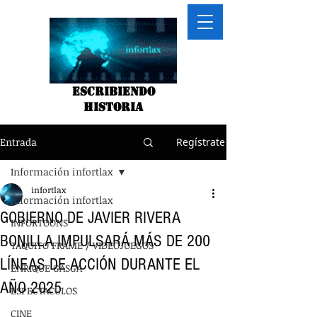
Escribiendo
historia
Entrada
Regístrate
Información infortlax
infortlax
Información infortlax
GOBIERNO DE JAVIER RIVERA
INFORTOONS
BONILLA IMPULSARÁ MÁS DE 200
TAQUITO FRAME / VIDEOJUEGOS
LÍNEAS DE ACCIÓN DURANTE EL
ENRIQUE GASGA
AÑO 2025
ESPECTACULOS
CINE