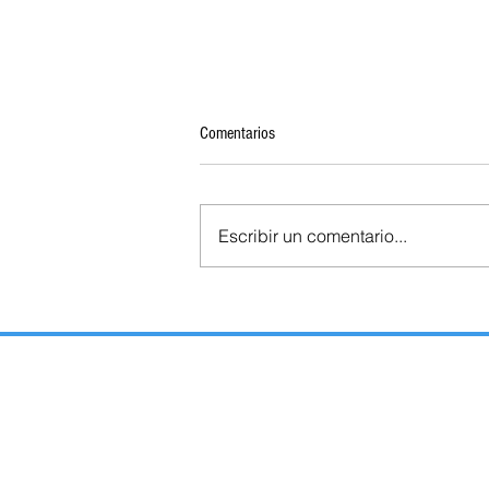
Comentarios
Escribir un comentario...
TLAXCALA SERÁ EL ÚNICO ESTADO
QUE RENOVARÁ GUBERNATURA SIN
DEUDA PÚBLICA: HACIENDA