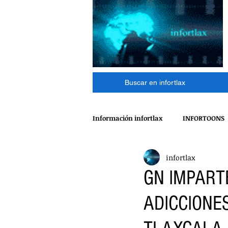
Buscar en infortlax
Información infortlax
INFORTOONS
infortlax
ESPECTACULOS
CINE
MÁ
GN IMPART
ADICCIONE
POLÍTICA
INTERNACIONAL