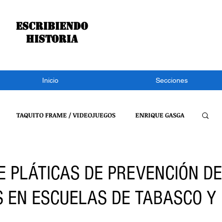
Escribiendo
historia
Inicio
Secciones
TAQUITO FRAME / VIDEOJUEGOS
ENRIQUE GASGA
S NOTÍCIAS
CONGRESO DE TLAXCALA
NACIONAL
E PLÁTICAS DE PREVENCIÓN DE
S EN ESCUELAS DE TABASCO Y
REFLEXIONES DE UN BURRO
VIDEOJUEGOS