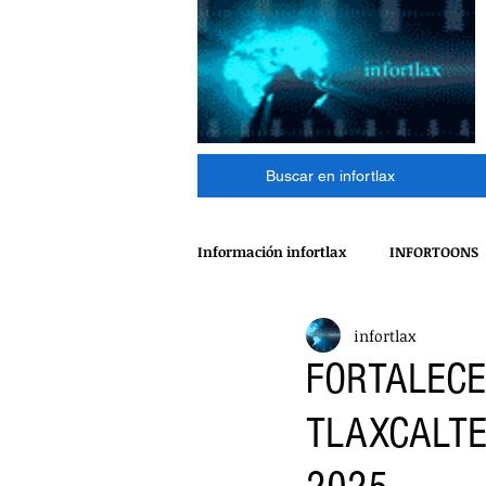
Buscar en infortlax
Información infortlax
INFORTOONS
infortlax
ESPECTACULOS
CINE
MÁ
FORTALECE
TLAXCALTE
POLÍTICA
INTERNACIONAL