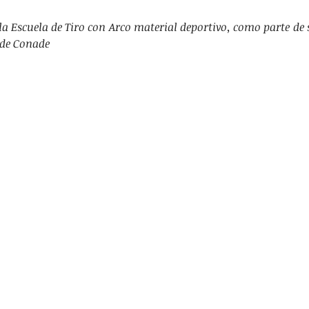
RTES
EDUCACIÓN
TANIA HUMARAN
 la Escuela de Tiro con Arco material deportivo, como parte de
 de Conade
TACADAS
SALUD
SEGURIDAD
JURÍDICO