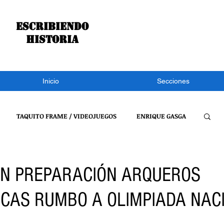
Escribiendo
historia
Inicio
Secciones
TAQUITO FRAME / VIDEOJUEGOS
ENRIQUE GASGA
S NOTÍCIAS
CONGRESO DE TLAXCALA
NACIONAL
N PREPARACIÓN ARQUEROS
CAS RUMBO A OLIMPIADA NAC
REFLEXIONES DE UN BURRO
VIDEOJUEGOS