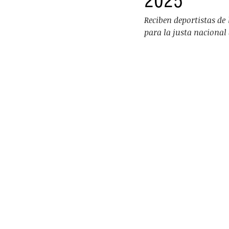
2025
VIDEOS
PRINCIPAL
DEPO
Reciben deportistas de
para la justa nacional
TRÁNSITO Y ACCIDENTES
DES
LILIANA BECERRIL ROJAS