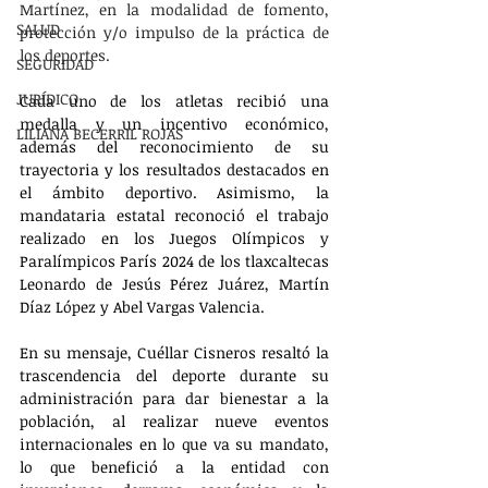
Martínez, en la modalidad de fomento, 
SALUD
protección y/o impulso de la práctica de 
los deportes. 
SEGURIDAD
JURÍDICO
Cada uno de los atletas recibió una 
medalla y un incentivo económico, 
LILIANA BECERRIL ROJAS
además del reconocimiento de su 
trayectoria y los resultados destacados en 
el ámbito deportivo. Asimismo, la 
mandataria estatal reconoció el trabajo 
realizado en los Juegos Olímpicos y 
Paralímpicos París 2024 de los tlaxcaltecas 
Leonardo de Jesús Pérez Juárez, Martín 
Díaz López y Abel Vargas Valencia.
En su mensaje, Cuéllar Cisneros resaltó la 
trascendencia del deporte durante su 
administración para dar bienestar a la 
población, al realizar nueve eventos 
internacionales en lo que va su mandato, 
lo que benefició a la entidad con 