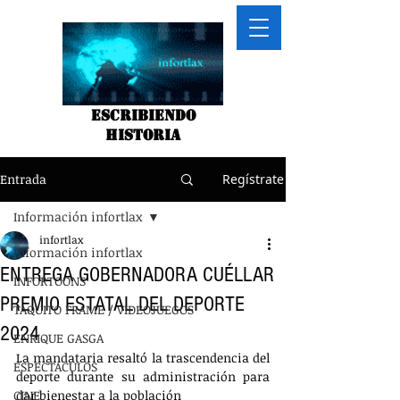
Escribiendo
historia
Entrada
Regístrate
Información infortlax
infortlax
Información infortlax
ENTREGA GOBERNADORA CUÉLLAR
INFORTOONS
PREMIO ESTATAL DEL DEPORTE
TAQUITO FRAME / VIDEOJUEGOS
2024
ENRIQUE GASGA
La mandataria resaltó la trascendencia del 
ESPECTACULOS
deporte durante su administración para 
CINE
dar bienestar a la población