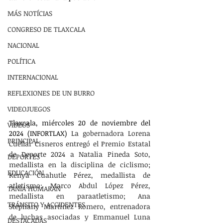
MÁS NOTÍCIAS
CONGRESO DE TLAXCALA
NACIONAL
POLÍTICA
INTERNACIONAL
REFLEXIONES DE UN BURRO
VIDEOJUEGOS
Tlaxcala, miércoles 20 de noviembre del 
VIDEOS
2024 (INFORTLAX) 
La gobernadora Lorena 
PRINCIPAL
Cuéllar Cisneros entregó el Premio Estatal 
de Deporte 2024 a Natalia Pineda Soto, 
DEPORTES
medallista en la disciplina de ciclismo; 
EDUCACIÓN
Kenya Cuahutle Pérez, medallista de 
atletismo; Marco Abdul López Pérez, 
TANIA HUMARAN
medallista en paraatletismo; Ana 
TRÁNSITO Y ACCIDENTES
Stephany Martínez Romero, entrenadora 
de luchas asociadas y Emmanuel Luna 
DESTACADAS