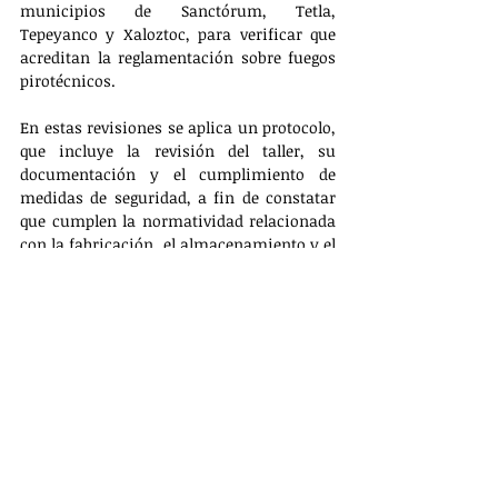
municipios de Sanctórum, Tetla, 
Tepeyanco y Xaloztoc, para verificar que 
acreditan la reglamentación sobre fuegos 
pirotécnicos.
En estas revisiones se aplica un protocolo, 
que incluye la revisión del taller, su 
documentación y el cumplimiento de 
medidas de seguridad, a fin de constatar 
que cumplen la normatividad relacionada 
con la fabricación, el almacenamiento y el 
uso de fuegos artificiales.
Finalmente, la CEPC invitó a la ciudadanía 
a denunciar antes las autoridades la venta 
de estos productos en lugares no 
autorizados al número 089.
PRINCIPAL