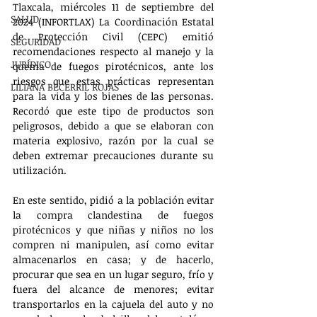
Tlaxcala, miércoles 11 de septiembre del 
SALUD
2024 (INFORTLAX) La Coordinación Estatal 
de Protección Civil (CEPC) emitió 
SEGURIDAD
recomendaciones respecto al manejo y la 
JURÍDICO
quema de fuegos pirotécnicos, ante los 
riesgos que estas prácticas representan 
LILIANA BECERRIL ROJAS
para la vida y los bienes de las personas. 
Recordó que este tipo de productos son 
peligrosos, debido a que se elaboran con 
materia explosivo, razón por la cual se 
deben extremar precauciones durante su 
utilización. 
En este sentido, pidió a la población evitar 
la compra clandestina de fuegos 
pirotécnicos y que niñas y niños no los 
compren ni manipulen, así como evitar 
almacenarlos en casa; y de hacerlo, 
procurar que sea en un lugar seguro, frío y 
fuera del alcance de menores; evitar 
transportarlos en la cajuela del auto y no 