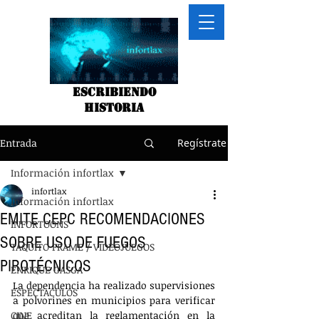
Escribiendo
historia
Entrada
Regístrate
Información infortlax
infortlax
Información infortlax
EMITE CEPC RECOMENDACIONES
INFORTOONS
SOBRE USO DE FUEGOS
TAQUITO FRAME / VIDEOJUEGOS
PIROTÉCNICOS
ENRIQUE GASGA
La dependencia ha realizado supervisiones 
ESPECTACULOS
a polvorines en municipios para verificar 
CINE
que acreditan la reglamentación en la 