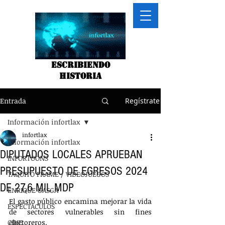
Escribiendo
historia
Entrada
Regístrate
Información infortlax
infortlax
Información infortlax
DIPUTADOS LOCALES APRUEBAN
INFORTOONS
PRESUPUESTO DE EGRESOS 2024
TAQUITO FRAME / VIDEOJUEGOS
DE 27.6 MIL MDP
ENRIQUE GASGA
El gasto público encamina mejorar la vida 
ESPECTACULOS
de sectores vulnerables sin fines 
CINE
electoreros.