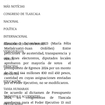
MÁS NOTÍCIAS
CONGRESO DE TLAXCALA
NACIONAL
POLÍTICA
INTERNACIONAL
Tlaxcala 5 diciembre 2023 (María Félix 
REFLEXIONES DE UN BURRO
Matlalcuatzi-Juan Ordóñez) Entre 
VIDEOJUEGOS
peticiones  de austeridad, transparencia  y 
sin fines electoreros, diputados locales  
VIDEOS
aprobaron por mayoría de votos  el 
PRINCIPAL
presupuesto de Egresos 2024 por un monto 
de 27 mil 644 millones 830 mil 450 pesos,  
DEPORTES
cantidad en cuyas asignaciones enviadas 
EDUCACIÓN
por el Poder Ejecutivo, no se modificaron.
TANIA HUMARAN
De acuerdo al dictamen de Presupuesto 
TRÁNSITO Y ACCIDENTES
2024, los congresistas de Tlaxcala 
aprobaron para el Poder Ejecutivo 13 mil 
DESTACADAS