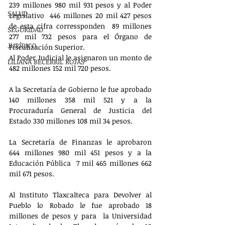
239 millones 980 mil 931 pesos y al Poder 
SALUD
Legislativo  446 millones 20 mil 427 pesos 
de esta cifra corressponden  89 millones 
SEGURIDAD
277 mil 732 pesos para el Órgano de 
JURÍDICO
Fiscalización Superior.
Al Poder Judicial le asignaron un monto de 
LILIANA BECERRIL ROJAS
482 millones 152 mil 720 pesos.
A la Secretaría de Gobierno le fue aprobado 
140 millones 358 mil 521 y a la 
Procuraduría General de Justicia del 
Estado 330 millones 108 mil 34 pesos.
La Secretaría de Finanzas le aprobaron  
644 millones 980 mil 451 pesos y a la 
Educación Pública  7 mil 465 millones 662 
mil 671 pesos.
Al Instituto Tlaxcalteca para Devolver al 
Pueblo lo Robado le fue aprobado 18 
millones de pesos y para  la Universidad 