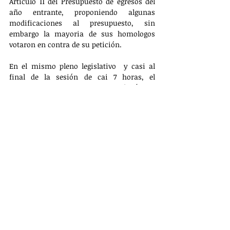
Artículo 11 del Presupuesto de egresos del 
año entrante, proponiendo algunas 
modificaciones al presupuesto, sin 
embargo la mayoria de sus homologos 
votaron en contra de su petición.
En el mismo pleno legislativo  y casi al 
final de la sesión de cai 7 horas, el 
diputado de Morena Ruben Teerán Águila 
subió a la tribuna para defender el 
dictamen de Presupuesto 2024.
El diputado del Partido Acción Nacional   
en Tlaxcala, Jose Gilberto Temoltzin 
Martínez,  espera que el presupuesto para 
el proximo año se aplique para lo que fue 
asignado.    
 Mientras que el diputado local  Vicente 
Morales Pérez y Bladimir Zainos Flores 
defendieron el dictamen el Presupuesto de 
Egresos.