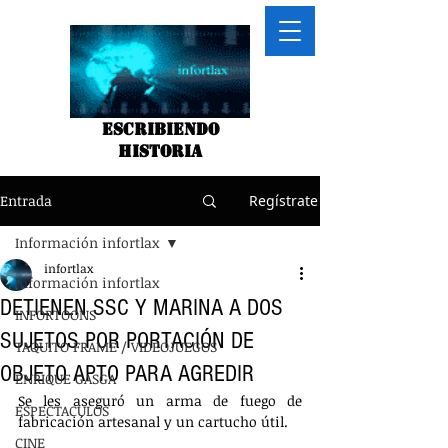
Escribiendo
historia
Entrada
Regístrate
Información infortlax
infortlax
Información infortlax
DETIENEN SSC Y MARINA A DOS
INFORTOONS
SUJETOS POR PORTACIÓN DE
TAQUITO FRAME / VIDEOJUEGOS
OBJETO APTO PARA AGREDIR
ENRIQUE GASGA
Se les aseguró un arma de fuego de 
ESPECTACULOS
fabricación artesanal y un cartucho útil.
CINE