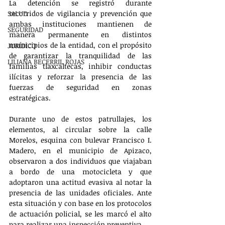
La detención se registró durante 
SALUD
recorridos de vigilancia y prevención que 
ambas instituciones mantienen de 
SEGURIDAD
manera permanente en distintos 
municipios de la entidad, con el propósito 
JURÍDICO
de garantizar la tranquilidad de las 
LILIANA BECERRIL ROJAS
familias tlaxcaltecas, inhibir conductas 
ilícitas y reforzar la presencia de las 
fuerzas de seguridad en zonas 
estratégicas.
Durante uno de estos patrullajes, los 
elementos, al circular sobre la calle 
Morelos, esquina con bulevar Francisco I. 
Madero, en el municipio de Apizaco, 
observaron a dos individuos que viajaban 
a bordo de una motocicleta y que 
adoptaron una actitud evasiva al notar la 
presencia de las unidades oficiales. Ante 
esta situación y con base en los protocolos 
de actuación policial, se les marcó el alto 
para realizar una inspección preventiva.