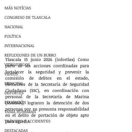
MÁS NOTÍCIAS
CONGRESO DE TLAXCALA
NACIONAL
POLÍTICA
INTERNACIONAL
REFLEXIONES DE UN BURRO
Tlaxcala 15 junio 2026 (infortlax) Como 
VIDEOJUEGOS
parte de las acciones coordinadas para 
fortalecer la seguridad y prevenir la 
VIDEOS
comisión de delitos en el estado, 
PRINCIPAL
elementos de la Secretaría de Seguridad 
Ciudadana (SSC), en coordinación con 
DEPORTES
personal de la Secretaría de Marina 
EDUCACIÓN
(MARINA), lograron la detención de dos 
personas por su presunta responsabilidad 
TANIA HUMARAN
en el delito de portación de objeto apto 
TRÁNSITO Y ACCIDENTES
para agredir.
DESTACADAS