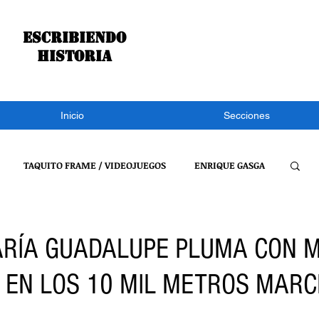
Escribiendo
historia
Inicio
Secciones
TAQUITO FRAME / VIDEOJUEGOS
ENRIQUE GASGA
S NOTÍCIAS
CONGRESO DE TLAXCALA
NACIONAL
RÍA GUADALUPE PLUMA CON 
 EN LOS 10 MIL METROS MARC
REFLEXIONES DE UN BURRO
VIDEOJUEGOS