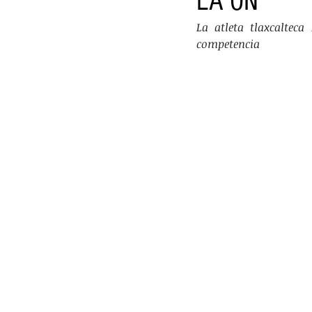
LA ON
VIDEOS
PRINCIPAL
DEPO
La atleta tlaxcalteca
competencia
TRÁNSITO Y ACCIDENTES
DES
LILIANA BECERRIL ROJAS