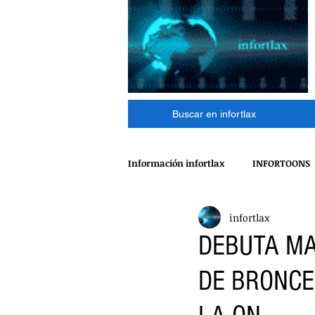
Buscar en infortlax
Información infortlax
INFORTOONS
infortlax
ESPECTACULOS
CINE
MÁ
DEBUTA MA
DE BRONCE
POLÍTICA
INTERNACIONAL