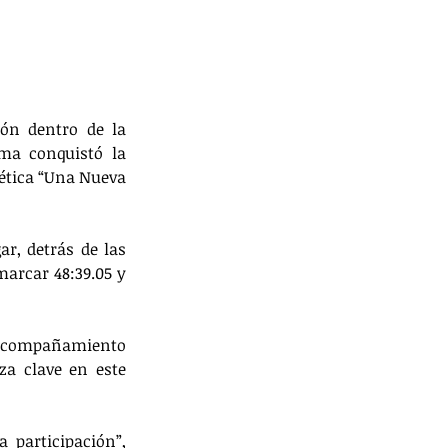
ón dentro de la 
ma conquistó la 
ética “Una Nueva 
r, detrás de las 
arcar 48:39.05 y 
 acompañamiento 
a clave en este 
participación”, 