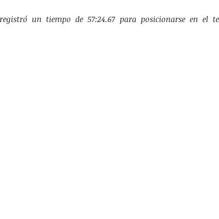
RTES
EDUCACIÓN
TANIA HUMARAN
 registró un tiempo de 57:24.67 para posicionarse en el te
TACADAS
SALUD
SEGURIDAD
JURÍDICO