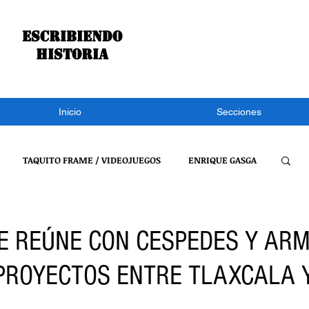
Escribiendo
historia
Inicio
Secciones
TAQUITO FRAME / VIDEOJUEGOS
ENRIQUE GASGA
S NOTÍCIAS
CONGRESO DE TLAXCALA
NACIONAL
E REÚNE CON CESPEDES Y ARM
PROYECTOS ENTRE TLAXCALA 
REFLEXIONES DE UN BURRO
VIDEOJUEGOS