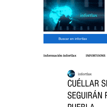
Buscar en infortlax
Información infortlax
INFORTOONS
infortlax
ESPECTACULOS
CINE
MÁ
CUÉLLAR S
SEGUIRÁN 
POLÍTICA
INTERNACIONAL