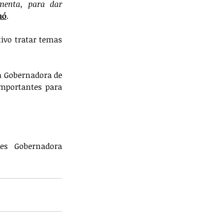
menta, para dar 
mó
.
vo tratar temas 
a Gobernadora de 
mportantes para 
es  Gobernadora 