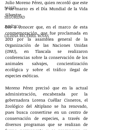
Julio Moreno Pérez, quien recordó que este 
SALUD
3 de marzo es el Día Mundial de la Vida 
Silvestre.
SEGURIDAD
JURÍDICO
Dio a conocer que, en el marco de esta 
conmemoración, que fue proclamada en 
LILIANA BECERRIL ROJAS
2013 por la asamblea general de la 
Organización de las Naciones Unidas 
(ONU), en Tlaxcala se realizaron 
conferencias sobre la conservación de los 
animales salvajes, concientización 
ecológica y sobre el tráfico ilegal de 
especies exóticas.
Moreno Pérez precisó que en la actual 
administración, encabezada por la 
gobernadora Lorena Cuéllar Cisneros, el 
Zoológico del Altiplano se ha renovado, 
pues busca convertirse en un centro de 
conservación de especies, a través de 
diversos programas que se realizan de 