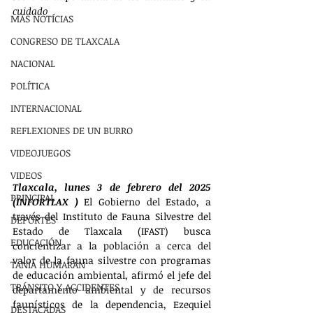
cuidado
MÁS NOTÍCIAS
CONGRESO DE TLAXCALA
NACIONAL
POLÍTICA
INTERNACIONAL
REFLEXIONES DE UN BURRO
VIDEOJUEGOS
VIDEOS
Tlaxcala, lunes 3 de febrero del 2025 
PRINCIPAL
(INFORTLAX ) 
El Gobierno del Estado, a 
través del Instituto de Fauna Silvestre del 
DEPORTES
Estado de Tlaxcala (IFAST) busca 
EDUCACIÓN
concientizar a la población a cerca del 
valor de la fauna silvestre con programas 
TANIA HUMARAN
de educación ambiental, afirmó el jefe del 
TRÁNSITO Y ACCIDENTES
departamento ambiental y de recursos 
faunísticos de la dependencia, Ezequiel 
DESTACADAS