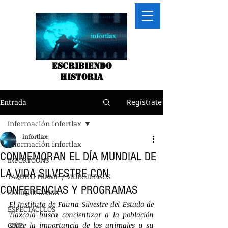
Escribiendo
historia
Entrada
Regístrate
Información infortlax
infortlax
Información infortlax
CONMEMORAN EL DÍA MUNDIAL DE
INFORTOONS
LA VIDA SILVESTRE CON
TAQUITO FRAME / VIDEOJUEGOS
CONFERENCIAS Y PROGRAMAS
ENRIQUE GASGA
El Instituto de Fauna Silvestre del Estado de 
ESPECTACULOS
Tlaxcala busca concientizar a la población 
CINE
sobre la importancia de los animales y su 