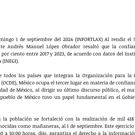
mingo 1 de septiembre del 2024 (INFORTLAX) Al rendir el S
nte Andrés Manuel López Obrador resaltó que la confian
por ciento entre 2017 y 2023, de acuerdo con datos del Insti
 (INEGI).
e todos los países que integran la Organización para la C
(OCDE), México ocupa el tercer lugar en materia de confianz
udad de México, al dirigir su último discurso público, el ma
l pueblo de México tuvo un papel fundamental en el Gobier
la población se fortaleció con la realización de mil 418 
ocidas como mañaneras, al 1 de septiembre. Este ejercicio q
0 a 10:00 horas, dijo, garantiza el derecho a la información