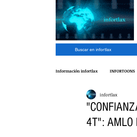
Buscar en infortlax
Información infortlax
INFORTOONS
infortlax
ESPECTACULOS
CINE
MÁ
"CONFIANZ
4T": AMLO
POLÍTICA
INTERNACIONAL