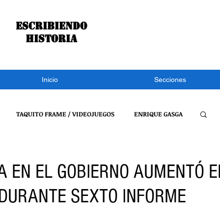
Escribiendo
historia
Inicio
Secciones
TAQUITO FRAME / VIDEOJUEGOS
ENRIQUE GASGA
S NOTÍCIAS
CONGRESO DE TLAXCALA
NACIONAL
A EN EL GOBIERNO AUMENTÓ E
 DURANTE SEXTO INFORME
REFLEXIONES DE UN BURRO
VIDEOJUEGOS