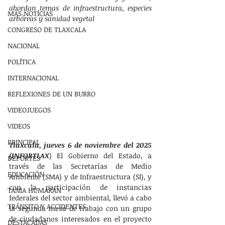
abordan temas de infraestructura, especies 
MÁS NOTÍCIAS
arbóreas y sanidad vegetal
CONGRESO DE TLAXCALA
NACIONAL
POLÍTICA
INTERNACIONAL
REFLEXIONES DE UN BURRO
VIDEOJUEGOS
VIDEOS
PRINCIPAL
Tlaxcala, jueves 6 de noviembre del 2025 
(INFORTLAX
) El Gobierno del Estado, a 
DEPORTES
través de las Secretarías de Medio 
EDUCACIÓN
Ambiente (SMA) y de Infraestructura (SI), y 
con la participación de instancias 
TANIA HUMARAN
federales del sector ambiental, llevó a cabo 
TRÁNSITO Y ACCIDENTES
la segunda mesa de trabajo con un grupo 
de ciudadanos interesados en el proyecto 
DESTACADAS