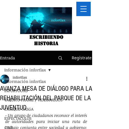
Escribiendo
historia
Entrada
Regístrate
Información infortlax
infortlax
Información infortlax
AVANZA MESA DE DIÁLOGO PARA LA
INFORTOONS
REHABILITACIÓN DEL PARQUE DE LA
TAQUITO FRAME / VIDEOJUEGOS
JUVENTUD
ENRIQUE GASGA
- 
Un grupo de ciudadanos reconoce el interés 
ESPECTACULOS
de autoridades para iniciar una ruta de 
CINE
trabajo conjunta entre sociedad y gobierno; 