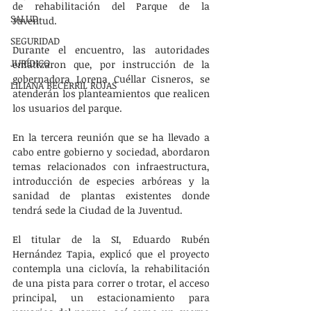
de rehabilitación del Parque de la 
SALUD
Juventud. 
SEGURIDAD
Durante el encuentro, las autoridades 
JURÍDICO
enfatizaron que, por instrucción de la 
gobernadora Lorena Cuéllar Cisneros, se 
LILIANA BECERRIL ROJAS
atenderán los planteamientos que realicen 
los usuarios del parque. 
En la tercera reunión que se ha llevado a 
cabo entre gobierno y sociedad, abordaron 
temas relacionados con infraestructura, 
introducción de especies arbóreas y la 
sanidad de plantas existentes donde 
tendrá sede la Ciudad de la Juventud.
El titular de la SI, Eduardo Rubén 
Hernández Tapia, explicó que el proyecto 
contempla una ciclovía, la rehabilitación 
de una pista para correr o trotar, el acceso 
principal, un estacionamiento para 