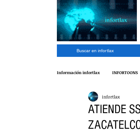
Buscar en infortlax
Información infortlax
INFORTOONS
infortlax
ESPECTACULOS
CINE
MÁ
ATIENDE S
ZACATELC
POLÍTICA
INTERNACIONAL