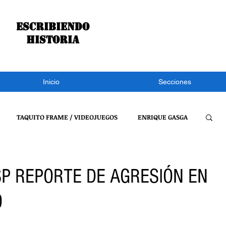
Escribiendo
historia
Inicio
Secciones
TAQUITO FRAME / VIDEOJUEGOS
ENRIQUE GASGA
S NOTÍCIAS
CONGRESO DE TLAXCALA
NACIONAL
SP REPORTE DE AGRESIÓN EN
O
REFLEXIONES DE UN BURRO
VIDEOJUEGOS